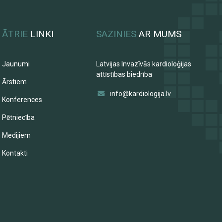
ĀTRIE
LINKI
SAZINIES
AR MUMS
Jaunumi
Latvijas Invazīvās kardioloģijas
attīstības biedrība
Ārstiem
info@kardiologija.lv
Konferences
Pētniecība
Medijiem
Kontakti