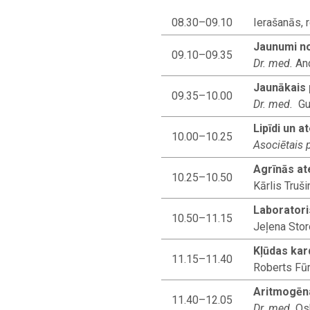
08.30–09.10
Ierašanās, 
Jaunumi no
09.10–09.35
Dr. med.
And
Jaunākais 
09.35–10.00
Dr. med.
Gus
Lipīdi un 
10.00–10.25
Asociētais 
Agrīnās at
10.25–10.50
Kārlis Truš
Laboratori
10.50–11.15
Jeļena Stor
Kļūdas kar
11.15–11.40
Roberts Fūr
Aritmogēna
11.40–12.05
Dr. med.
Os