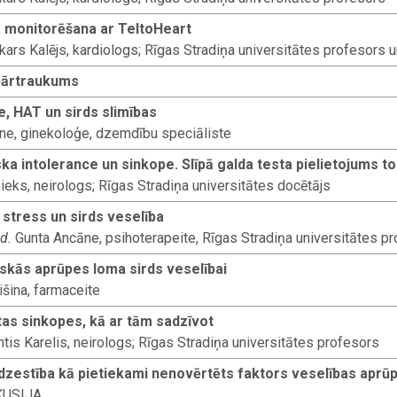
a monitorēšana ar TeltoHeart
ars Kalējs, kardiologs; Rīgas Stradiņa universitātes profesors u
pārtraukums
 HAT un sirds slimības
sne, ginekoloģe, dzemdību speciāliste
ska intolerance un sinkope. Slīpā galda testa pielietojums t
eks, neirologs; Rīgas Stradiņa universitātes docētājs
 stress un sirds veselība
ed.
Gunta Ancāne, psihoterapeite, Rīgas Stradiņa universitātes p
skās aprūpes loma sirds veselībai
išina, farmaceite
as sinkopes, kā ar tām sadzīvot
tis Karelis, neirologs; Rīgas Stradiņa universitātes profesors
īdzestība kā pietiekami nenovērtēts faktors veselības aprū
KUSIJA