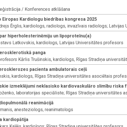
reģistrācija / Konferences atklāšana
 Eiropas Kardiologu biedrības kongresa 2025
rejs Ērglis, kardiologs, radiologs, invazīvais radiologs; Latvijas
par hiperholesterinēmiju un lipoproteīnu(a)
tavs Latkovskis, kardiologs, Latvijas Universitātes profesors
aterosklerotiskā panga
profesors
Kārlis Trušinskis, kardiologs, Rīgas Stradiņa universit
erosklerozes pacienta ambulatorais ceļš
inskis, kardiologs, Rīgas Stradiņa universitātes asociētais profe
skie izmeklējumi neklasisko kardiovaskulāro slimību riska f
oženko, laboratorijas speciāliste; Rīgas Stradiņa universitātes 
diopulmonālā reanimācijā
manis, anesteziologs, reanimatologs
 kardiopātija
kars Kalējs, kardiologs; Rīgas Stradiņa universitātes profesors