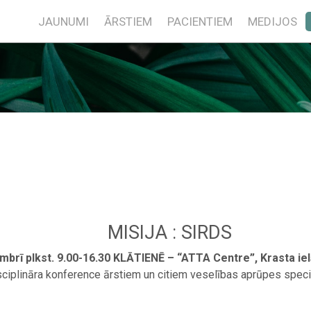
JAUNUMI
ĀRSTIEM
PACIENTIEM
MEDIJOS
MISIJA : SIRDS
mbrī plkst. 9.00-16.30 KLĀTIENĒ – “ATTA Centre”, Krasta iel
sciplināra konference ārstiem un citiem veselības aprūpes speci