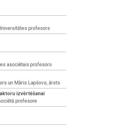
 Universitātes profesors
ātes asociētais profesors
sors un Māris Lapšovs, ārsts
aktoru izvērtēšanai
asociētā profesore