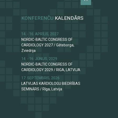
KONFERENČU
KALENDĀRS
14. - 16. APRĪLIS, 2027
NORDIC-BALTIC CONGRESS OF
CARDIOLOGY 2027
/
Gēteborga,
Zviedrija
14. - 16. JŪNIJS, 2029
NORDIC-BALTIC CONGRESS OF
CARDIOLOGY 2029
/
RIGA, LATVIJA
17. SEPTEMBRIS, 2026
LATVIJAS KARDIOLOGU BIEDRĪBAS
SEMINĀRS
/
Rīga, Latvija