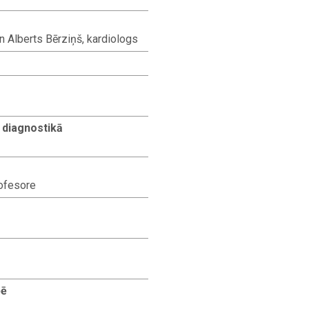
n Alberts Bērziņš, kardiologs
o diagnostikā
rofesore
pē