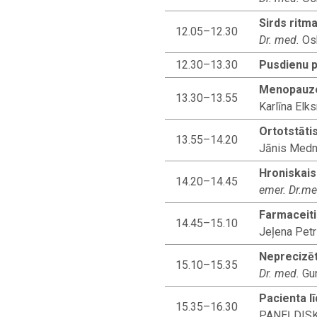
Sirds ritm
12.05–12.30
Dr. med.
Osk
12.30–13.30
Pusdienu 
Menopauze,
13.30–13.55
Karlīna Elk
Ortotstāti
13.55–14.20
Jānis Medni
Hroniskais
14.20–14.45
emer. Dr.m
Farmaceiti
14.45–15.10
Jeļena Petr
Neprecizēt
15.10–15.35
Dr. med.
Gun
Pacienta l
15.35–16.30
PANEĻDIS