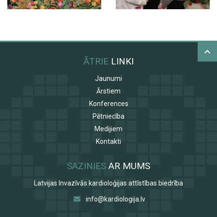
ĀTRIE
LINKI
Jaunumi
Ārstiem
Konferences
Pētniecība
Medijiem
Kontakti
SAZINIES
AR MUMS
Latvijas Invazīvās kardioloģijas attīstības biedrība
info@kardiologija.lv