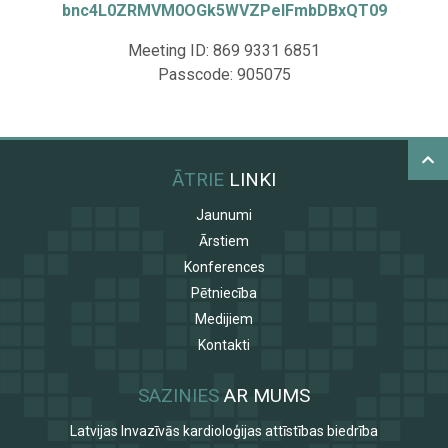
bnc4L0ZRMVM0OGk5WVZPelFmbDBxQT
09
Meeting ID: 869 9331 6851
Passcode: 905075
ĀTRIE
LINKI
Jaunumi
Ārstiem
Konferences
Pētniecība
Medijiem
Kontakti
SAZINIES
AR MUMS
Latvijas Invazīvās kardioloģijas attīstības biedrība