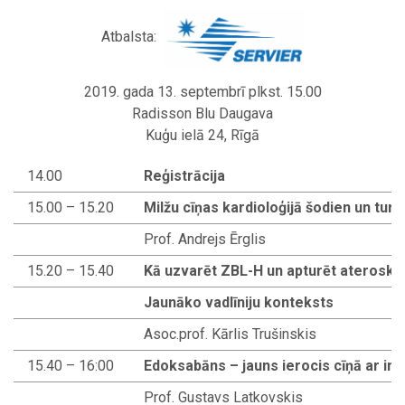
Atbalsta:
2019. gada 13. septembrī plkst. 15.00
Radisson Blu Daugava
Kuģu ielā 24, Rīgā
14.00
Reģistrācija
15.00 – 15.20
Milžu cīņas kardioloģijā šodien un tu
Prof. Andrejs Ērglis
15.20 – 15.40
Kā uzvarēt ZBL-H un apturēt ateroskl
Jaunāko vadlīniju konteksts
Asoc.prof. Kārlis Trušinskis
15.40 – 16:00
Edoksabāns – jauns ierocis cīņā ar ins
Prof. Gustavs Latkovskis