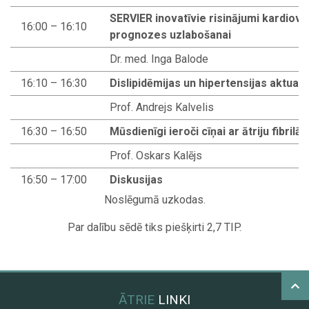
SERVIER inovatīvie risinājumi kardiov
16:00 – 16:10
prognozes uzlabošanai
Dr. med. Inga Balode
16:10 – 16:30
Dislipidēmijas un hipertensijas aktuali
Prof. Andrejs Kalvelis
16:30 – 16:50
Mūsdienīgi ieroči cīņai ar ātriju fibrilā
Prof. Oskars Kalējs
16:50 – 17:00
Diskusijas
Noslēgumā uzkodas.
Par dalību sēdē tiks piešķirti 2,7 TIP.
ĀTRIE
LINKI