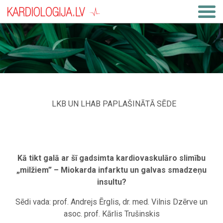
LKB UN LHAB PAPLAŠINĀTĀ SĒDE
Kā tikt galā ar šī gadsimta kardiovaskulāro slimību
„milžiem” – Miokarda infarktu un galvas smadzeņu
insultu?
Sēdi vada: prof. Andrejs Ērglis, dr. med. Vilnis Dzērve un
asoc. prof. Kārlis Trušinskis