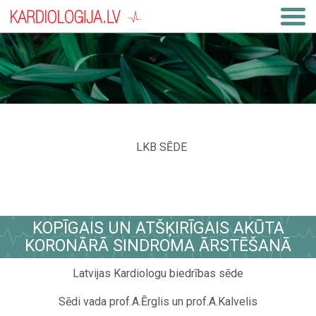
LKB SĒDE
KOPĪGAIS UN ATŠĶIRĪGAIS AKŪTA
KORONĀRĀ SINDROMA ĀRSTĒŠANĀ
Latvijas Kardiologu biedrības sēde
Sēdi vada prof.A.Ērglis un prof.A.Kalvelis