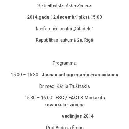
Sēdi atbalsta:
Astra Zeneca
2014.gada 12.decembrī plkst.15:00
konferenču centrā „Citadele”
Republikas laukumā 2a, Rīgā
Programma:
15:00 – 15:30
Jaunas antiagregantu ēras sākums
Dr. med. Kārlis Trušinskis
15:30 – 16:00
ESC / EACTS Miokarda
revaskularizācijas
vadlīnijas 2014
Prof.Andrejs Ērglis