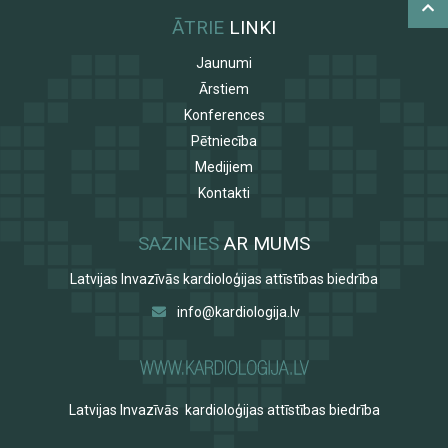
ĀTRIE
LINKI
Jaunumi
Ārstiem
Konferences
Pētniecība
Medijiem
Kontakti
SAZINIES
AR MUMS
Latvijas Invazīvās kardioloģijas attīstības biedrība
info@kardiologija.lv
Latvijas Invazīvās kardioloģijas attīstības biedrība