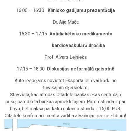
16:00 – 16:30
Klīnisko gadījumu prezentācija
Dr. Aija Mača
16:30 – 17:15
Antidiabētisko medikamentu
kardiovaskulārā drošība
Prof. Aivars Lejnieks
17:15 – 18:00
Diskusijas neformālā gaisotnē
Auto iespējams novietot Eksporta ielā vai kādā no
tuvākajām šķērsielām.
Stāvvieta, kas atrodas Citadele bankas ēkas centrālajā
pusē, paredzēta bankas apmeklētājiem. Pirmā stunda ir par
brīvu, bet maksa par katru nākamo stundu ir 15,00 EUR.
Citadele konferenču centra vadība atvainojas par neērtībām!