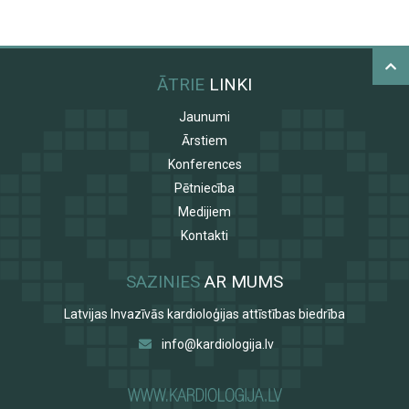
ĀTRIE
LINKI
Jaunumi
Ārstiem
Konferences
Pētniecība
Medijiem
Kontakti
SAZINIES
AR MUMS
Latvijas Invazīvās kardioloģijas attīstības biedrība
info@kardiologija.lv