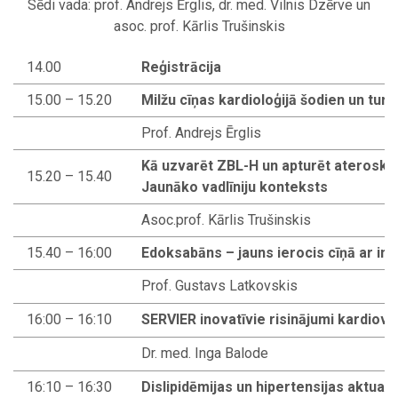
Sēdi vada: prof. Andrejs Ērglis, dr. med. Vilnis Dzērve un
asoc. prof. Kārlis Trušinskis
14.00
Reģistrācija
15.00 – 15.20
Milžu cīņas kardioloģijā šodien un tu
Prof. Andrejs Ērglis
Kā uzvarēt ZBL-H un apturēt ateroskl
15.20 – 15.40
Jaunāko vadlīniju konteksts
Asoc.prof. Kārlis Trušinskis
15.40 – 16:00
Edoksabāns – jauns ierocis cīņā ar ins
Prof. Gustavs Latkovskis
16:00 – 16:10
SERVIER inovatīvie risinājumi kardio
Dr. med. Inga Balode
16:10 – 16:30
Dislipidēmijas un hipertensijas aktuali