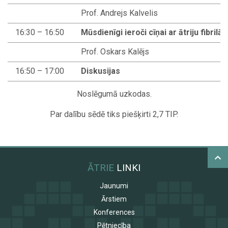
Prof. Andrejs Kalvelis
16:30 – 16:50
Mūsdienīgi ieroči cīņai ar ātriju fibrilā
Prof. Oskars Kalējs
16:50 – 17:00
Diskusijas
Noslēgumā uzkodas.
Par dalību sēdē tiks piešķirti 2,7 TIP.
ĀTRIE
LINKI
Jaunumi
Ārstiem
Konferences
Pētniecība