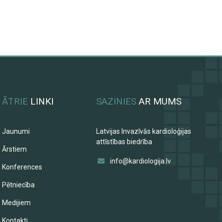
ĀTRIE
LINKI
SAZINIES
AR MUMS
Jaunumi
Latvijas Invazīvās kardioloģijas
attīstības biedrība
Ārstiem
info@kardiologija.lv
Konferences
Pētniecība
Medijiem
Kontakti