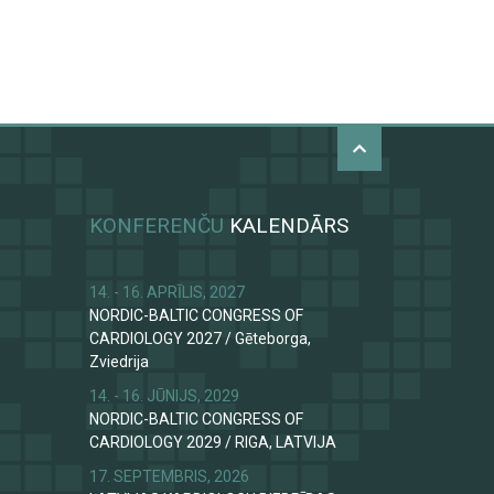
KONFERENČU
KALENDĀRS
14. - 16. APRĪLIS, 2027
NORDIC-BALTIC CONGRESS OF
CARDIOLOGY 2027
/
Gēteborga,
Zviedrija
14. - 16. JŪNIJS, 2029
NORDIC-BALTIC CONGRESS OF
CARDIOLOGY 2029
/
RIGA, LATVIJA
17. SEPTEMBRIS, 2026