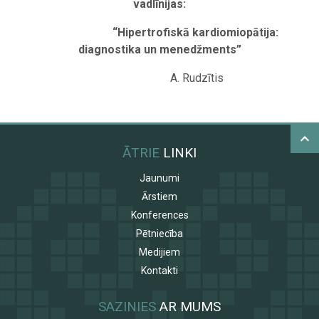
vadlīnijas:
“Hipertrofiskā kardiomiopātija:
diagnostika un menedžments”
A. Rudzītis
ĀTRIE
LINKI
Jaunumi
Ārstiem
Konferences
Pētniecība
Medijiem
Kontakti
SAZINIES
AR MUMS