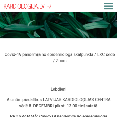
Covid-19 pandēmija no epidemiologa skatpunkta / LKC sēde
/ Zoom
Labdien!
Aicinām piedalīties LATVIJAS KARDIOLOĢIJAS CENTRA
sēdē
8. DECEMBRĪ plkst. 12.00 tiešsaistē.
PROGRAMMĀ:
Covid-19 pandēmija no epidemiologa