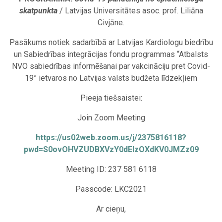
skatpunkta
/ Latvijas Universitātes asoc. prof. Liliāna
Civjāne.
Pasākums notiek sadarbībā ar Latvijas Kardiologu biedrību
un Sabiedrības integrācijas fondu programmas “Atbalsts
NVO sabiedrības informēšanai par vakcināciju pret Covid-
19” ietvaros no Latvijas valsts budžeta līdzekļiem
Pieeja tiešsaistei:
Join Zoom Meeting
https://us02web.zoom.us/j/2375816118?
pwd=S0ovOHVZUDBXVzY0dEIzOXdKV0JMZz09
Meeting ID: 237 581 6118
Passcode: LKC2021
Ar cieņu,