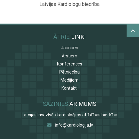
Latvijas Kardiologu biedrība
ĀTRIE
LINKI
Jaunumi
Ārstiem
Konferences
Pētniecība
Medijiem
Kontakti
SAZINIES
AR MUMS
Latvijas Invazīvās kardioloģijas attīstības biedrība
info@kardiologija.lv