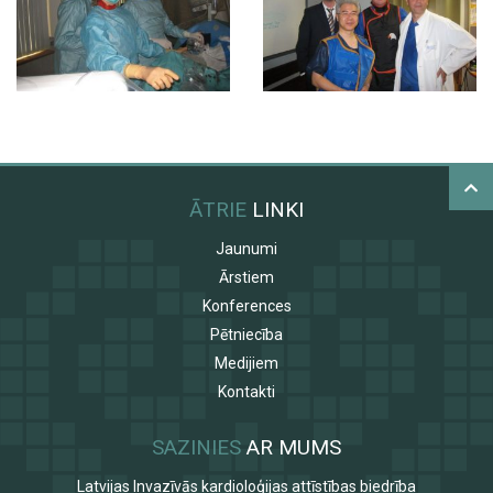
ĀTRIE
LINKI
Jaunumi
Ārstiem
Konferences
Pētniecība
Medijiem
Kontakti
SAZINIES
AR MUMS
Latvijas Invazīvās kardioloģijas attīstības biedrība