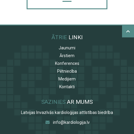
ĀTRIE
LINKI
Jaunumi
Ārstiem
Konferences
Pētniecība
Medijiem
Kontakti
SAZINIES
AR MUMS
Latvijas Invazīvās kardioloģijas attīstības biedrība
info@kardiologija.lv