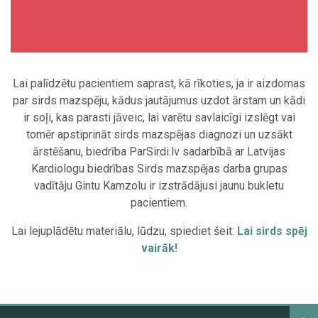
Lai palīdzētu pacientiem saprast, kā rīkoties, ja ir aizdomas
par sirds mazspēju, kādus jautājumus uzdot ārstam un kādi
ir soļi, kas parasti jāveic, lai varētu savlaicīgi izslēgt vai
tomēr apstiprināt sirds mazspējas diagnozi un uzsākt
ārstēšanu, biedrība ParSirdi.lv sadarbībā ar Latvijas
Kardiologu biedrības Sirds mazspējas darba grupas
vadītāju Gintu Kamzolu ir izstrādājusi jaunu bukletu
pacientiem.
Lai lejuplādētu materiālu, lūdzu, spiediet šeit:
Lai sirds spēj
vairāk!