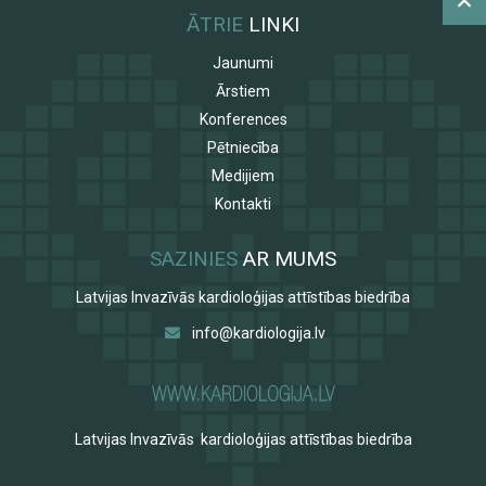
ĀTRIE
LINKI
Jaunumi
Ārstiem
Konferences
Pētniecība
Medijiem
Kontakti
SAZINIES
AR MUMS
Latvijas Invazīvās kardioloģijas attīstības biedrība
info@kardiologija.lv
Latvijas Invazīvās kardioloģijas attīstības biedrība