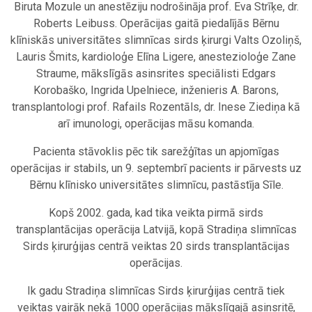
Biruta Mozule un anestēziju nodrošināja prof. Eva Strīķe, dr.
Roberts Leibuss. Operācijas gaitā piedalījās Bērnu
klīniskās universitātes slimnīcas sirds ķirurgi Valts Ozoliņš,
Lauris Šmits, kardioloģe Elīna Ligere, anestezioloģe Zane
Straume, mākslīgās asinsrites speciālisti Edgars
Korobaško, Ingrida Upelniece, inženieris A. Barons,
transplantologi prof. Rafails Rozentāls, dr. Inese Ziediņa kā
arī imunologi, operācijas māsu komanda.
Pacienta stāvoklis pēc tik sarežģītas un apjomīgas
operācijas ir stabils, un 9. septembrī pacients ir pārvests uz
Bērnu klīnisko universitātes slimnīcu, pastāstīja Sīle.
Kopš 2002. gada, kad tika veikta pirmā sirds
transplantācijas operācija Latvijā, kopā Stradiņa slimnīcas
Sirds ķirurģijas centrā veiktas 20 sirds transplantācijas
operācijas.
Ik gadu Stradiņa slimnīcas Sirds ķirurģijas centrā tiek
veiktas vairāk nekā 1000 operācijas mākslīgajā asinsritē,