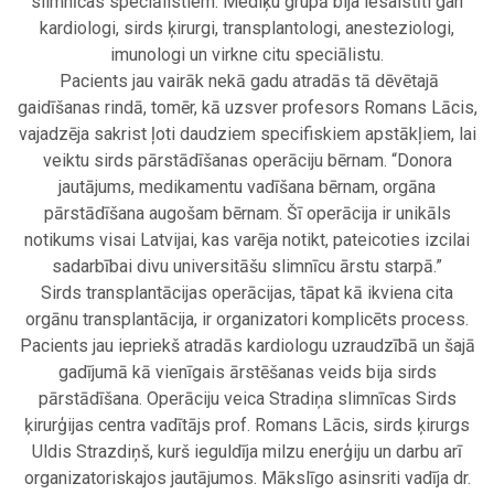
slimnīcas speciālistiem. Mediķu grupā bija iesaistīti gan
kardiologi, sirds ķirurgi, transplantologi, anesteziologi,
imunologi un virkne citu speciālistu.
Pacients jau vairāk nekā gadu atradās tā dēvētajā
gaidīšanas rindā, tomēr, kā uzsver profesors Romans Lācis,
vajadzēja sakrist ļoti daudziem specifiskiem apstākļiem, lai
veiktu sirds pārstādīšanas operāciju bērnam. “Donora
jautājums, medikamentu vadīšana bērnam, orgāna
pārstādīšana augošam bērnam. Šī operācija ir unikāls
notikums visai Latvijai, kas varēja notikt, pateicoties izcilai
sadarbībai divu universitāšu slimnīcu ārstu starpā.”
Sirds transplantācijas operācijas, tāpat kā ikviena cita
orgānu transplantācija, ir organizatori komplicēts process.
Pacients jau iepriekš atradās kardiologu uzraudzībā un šajā
gadījumā kā vienīgais ārstēšanas veids bija sirds
pārstādīšana. Operāciju veica Stradiņa slimnīcas Sirds
ķirurģijas centra vadītājs prof. Romans Lācis, sirds ķirurgs
Uldis Strazdiņš, kurš ieguldīja milzu enerģiju un darbu arī
organizatoriskajos jautājumos. Mākslīgo asinsriti vadīja dr.