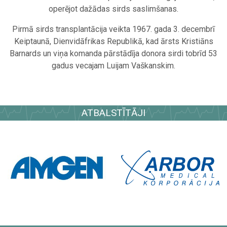
operējot dažādas sirds saslimšanas.
Pirmā sirds transplantācija veikta 1967. gada 3. decembrī
Keiptaunā, Dienvidāfrikas Republikā, kad ārsts Kristiāns
Barnards un viņa komanda pārstādīja donora sirdi tobrīd 53
gadus vecajam Luijam Vaškanskim.
ATBALSTĪTĀJI