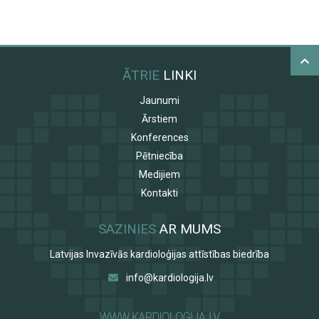
ĀTRIE
LINKI
Jaunumi
Ārstiem
Konferences
Pētniecība
Medijiem
Kontakti
SAZINIES
AR MUMS
Latvijas Invazīvās kardioloģijas attīstības biedrība
info@kardiologija.lv