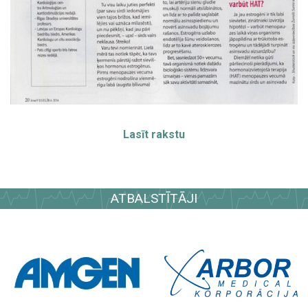
Lasīt rakstu
ATBALSTĪTĀJI