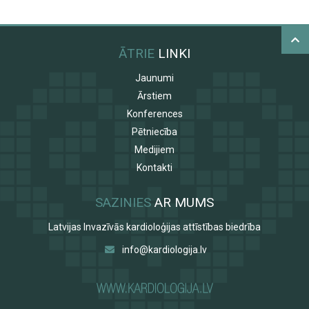
ĀTRIE
LINKI
Jaunumi
Ārstiem
Konferences
Pētniecība
Medijiem
Kontakti
SAZINIES
AR MUMS
Latvijas Invazīvās kardioloģijas attīstības biedrība
info@kardiologija.lv