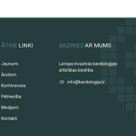
ĀTRIE
LINKI
SAZINIES
AR MUMS
Jaunumi
Latvijas Invazīvās kardioloģijas
attīstības biedrība
Ārstiem
info@kardiologija.lv
Konferences
Pētniecība
Medijiem
Kontakti