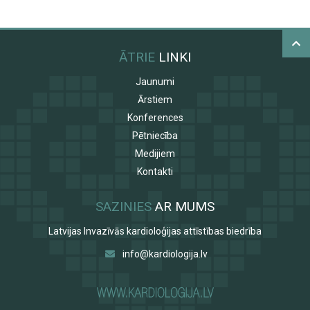
ĀTRIE
LINKI
Jaunumi
Ārstiem
Konferences
Pētniecība
Medijiem
Kontakti
SAZINIES
AR MUMS
Latvijas Invazīvās kardioloģijas attīstības biedrība
info@kardiologija.lv