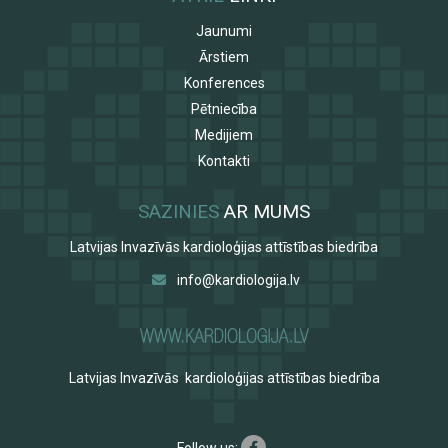
Jaunumi
Ārstiem
Konferences
Pētniecība
Medijiem
Kontakti
SAZINIES
AR MUMS
Latvijas Invazīvās kardioloģijas attīstības biedrība
info@kardiologija.lv
Latvijas Invazīvās kardioloģijas attīstības biedrība
Follow us: