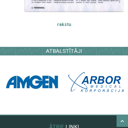
rakstu
ATBALSTĪTĀJI
ĀTRIE
LINKI