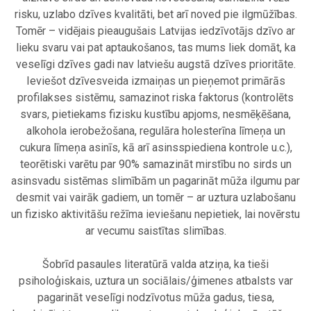
risku, uzlabo dzīves kvalitāti, bet arī noved pie ilgmūžības.
Tomēr – vidējais pieaugušais Latvijas iedzīvotājs dzīvo ar
lieku svaru vai pat aptaukošanos, tas mums liek domāt, ka
veselīgi dzīves gadi nav latviešu augstā dzīves prioritāte.
Ieviešot dzīvesveida izmaiņas un pieņemot primārās
profilakses sistēmu, samazinot riska faktorus (kontrolēts
svars, pietiekams fizisku kustību apjoms, nesmēķēšana,
alkohola ierobežošana, regulāra holesterīna līmeņa un
cukura līmeņa asinīs, kā arī asinsspiediena kontrole u.c.),
teorētiski varētu par 90% samazināt mirstību no sirds un
asinsvadu sistēmas slimībām un pagarināt mūža ilgumu par
desmit vai vairāk gadiem, un tomēr – ar uztura uzlabošanu
un fizisko aktivitāšu režīma ieviešanu nepietiek, lai novērstu
ar vecumu saistītas slimības.
.
Šobrīd pasaules literatūrā valda atziņa, ka tieši
psiholoģiskais, uztura un sociālais/ģimenes atbalsts var
pagarināt veselīgi nodzīvotus mūža gadus, tiesa,