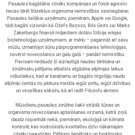
Pasaules bagātākie cilvēki, kompānijas un fondi agresīvi
tiecas tērēt līdzekļus organisma nemirstības sasniegšanai.
Pasaules lielākie uzņēmumi, piemēram, Apple vai Google,
tādi bagāti vizionāri kā Džefs Bezoss, Bils Geits vai Marks
Zakerbergs finansē miljardiem dolāru Silīcija ielejas
biotehnoloģiju uzņēmumiem, ar mērķi – pagarināt arī savu
mūžu, izmantojot šūnu pārprogrammēšanas tehnoloģijas,
novērst novecošanos un galu galā – panākt nemirstību.
Pavisam nedaudz šī aizrautīgā naudas tērēšana un
zinātnisku pētījumu atbalsts atgādina alķīmijas laikus
viduslaikos, kad ar karaļnamu un bagāto tirgotāju naudu
alķīmiķi centās no jebkura metāla iegūt zeltu, iegūt dzīvības
un veselības eliksīru, kā arī radīt Filozofu akmeni.
.
Mūsdienu pasaules zinātne čakli strādā šūnas un
organisma novecošanas apturēšanas virzienā, katrā ziņā
daudz nopietnāk nekā, piemēram, ekoloģijā un klimata
kontrolē, kas nodrošinātu kvalitatīvu dzīvi nākamajām
cilvēku paaudzēm. Pētījumi ģenētisko un bioķīmisko