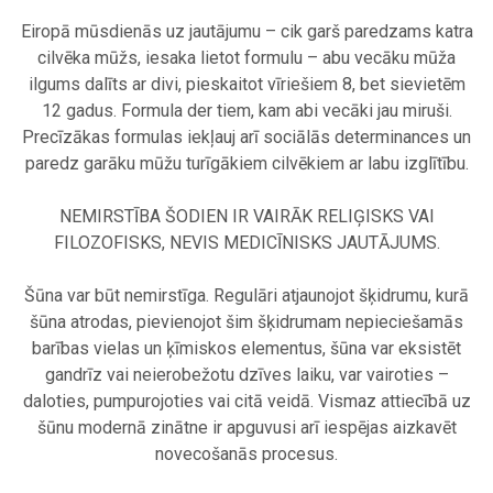
.
Eiropā mūsdienās uz jautājumu – cik garš paredzams katra
cilvēka mūžs, iesaka lietot formulu – abu vecāku mūža
ilgums dalīts ar divi, pieskaitot vīriešiem 8, bet sievietēm
12 gadus. Formula der tiem, kam abi vecāki jau miruši.
Precīzākas formulas iekļauj arī sociālās determinances un
paredz garāku mūžu turīgākiem cilvēkiem ar labu izglītību.
.
NEMIRSTĪBA ŠODIEN IR VAIRĀK RELIĢISKS VAI
FILOZOFISKS, NEVIS MEDICĪNISKS JAUTĀJUMS.
.
Šūna var būt nemirstīga. Regulāri atjaunojot šķidrumu, kurā
šūna atrodas, pievienojot šim šķidrumam nepieciešamās
barības vielas un ķīmiskos elementus, šūna var eksistēt
gandrīz vai neierobežotu dzīves laiku, var vairoties –
daloties, pumpurojoties vai citā veidā. Vismaz attiecībā uz
šūnu modernā zinātne ir apguvusi arī iespējas aizkavēt
novecošanās procesus.
.