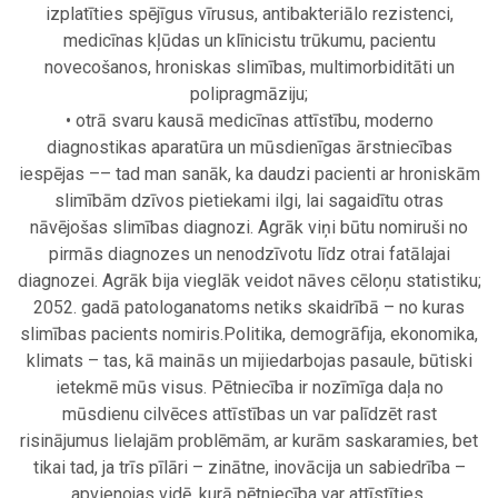
izplatīties spējīgus vīrusus, antibakteriālo rezistenci,
medicīnas kļūdas un klīnicistu trūkumu, pacientu
novecošanos, hroniskas slimības, multimorbiditāti un
polipragmāziju;
• otrā svaru kausā medicīnas attīstību, moderno
diagnostikas aparatūra un mūsdienīgas ārstniecības
iespējas –– tad man sanāk, ka daudzi pacienti ar hroniskām
slimībām dzīvos pietiekami ilgi, lai sagaidītu otras
nāvējošas slimības diagnozi. Agrāk viņi būtu nomiruši no
pirmās diagnozes un nenodzīvotu līdz otrai fatālajai
diagnozei. Agrāk bija vieglāk veidot nāves cēloņu statistiku;
2052. gadā patologanatoms netiks skaidrībā – no kuras
slimības pacients nomiris.Politika, demogrāfija, ekonomika,
klimats – tas, kā mainās un mijiedarbojas pasaule, būtiski
ietekmē mūs visus. Pētniecība ir nozīmīga daļa no
mūsdienu cilvēces attīstības un var palīdzēt rast
risinājumus lielajām problēmām, ar kurām saskaramies, bet
tikai tad, ja trīs pīlāri – zinātne, inovācija un sabiedrība –
apvienojas vidē, kurā pētniecība var attīstīties.