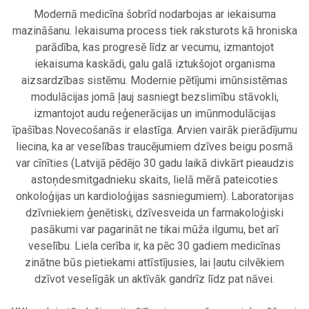
Modernā medicīna šobrīd nodarbojas ar iekaisuma
mazināšanu. Iekaisuma process tiek raksturots kā hroniska
parādība, kas progresē līdz ar vecumu, izmantojot
iekaisuma kaskādi, galu galā iztukšojot organisma
aizsardzības sistēmu. Modernie pētījumi imūnsistēmas
modulācijas jomā ļauj sasniegt bezslimību stāvokli,
izmantojot audu reģenerācijas un imūnmodulācijas
īpašības.Novecošanās ir elastīga. Arvien vairāk pierādījumu
liecina, ka ar veselības traucējumiem dzīves beigu posmā
var cīnīties (Latvijā pēdējo 30 gadu laikā divkārt pieaudzis
astoņdesmitgadnieku skaits, lielā mērā pateicoties
onkoloģijas un kardioloģijas sasniegumiem). Laboratorijas
dzīvniekiem ģenētiski, dzīvesveida un farmakoloģiski
pasākumi var pagarināt ne tikai mūža ilgumu, bet arī
veselību. Liela cerība ir, ka pēc 30 gadiem medicīnas
zinātne būs pietiekami attīstījusies, lai ļautu cilvēkiem
dzīvot veselīgāk un aktīvāk gandrīz līdz pat nāvei.
.