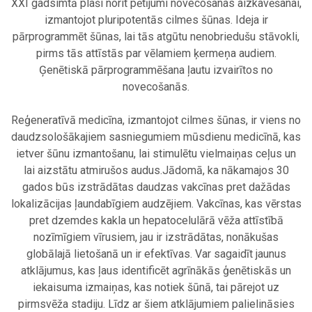
XXI gadsimtā plaši norit pētījumi novecošanas aizkavēšanai,
izmantojot pluripotentās cilmes šūnas. Ideja ir
pārprogrammēt šūnas, lai tās atgūtu nenobriedušu stāvokli,
pirms tās attīstās par vēlamiem ķermeņa audiem.
Ģenētiskā pārprogrammēšana ļautu izvairītos no
novecošanās.
.
Reģeneratīvā medicīna, izmantojot cilmes šūnas, ir viens no
daudzsološākajiem sasniegumiem mūsdienu medicīnā, kas
ietver šūnu izmantošanu, lai stimulētu vielmaiņas ceļus un
lai aizstātu atmirušos audus.Jādomā, ka nākamajos 30
gados būs izstrādātas daudzas vakcīnas pret dažādas
lokalizācijas ļaundabīgiem audzējiem. Vakcīnas, kas vērstas
pret dzemdes kakla un hepatocelulārā vēža attīstībā
nozīmīgiem vīrusiem, jau ir izstrādātas, nonākušas
globālajā lietošanā un ir efektīvas. Var sagaidīt jaunus
atklājumus, kas ļaus identificēt agrīnākās ģenētiskās un
iekaisuma izmaiņas, kas notiek šūnā, tai pārejot uz
pirmsvēža stadiju. Līdz ar šiem atklājumiem palielināsies