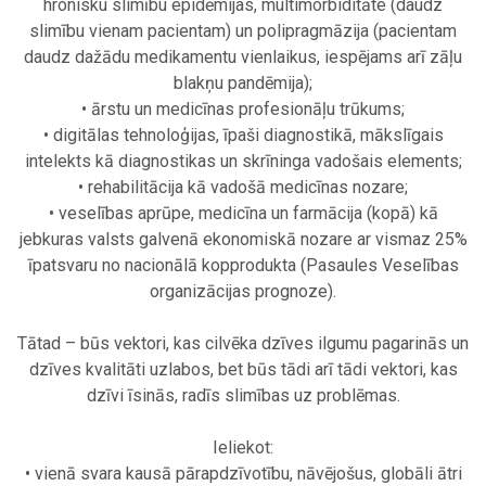
hronisku slimību epidēmijas, multimorbiditāte (daudz
slimību vienam pacientam) un polipragmāzija (pacientam
daudz dažādu medikamentu vienlaikus, iespējams arī zāļu
blakņu pandēmija);
• ārstu un medicīnas profesionāļu trūkums;
• digitālas tehnoloģijas, īpaši diagnostikā, mākslīgais
intelekts kā diagnostikas un skrīninga vadošais elements;
• rehabilitācija kā vadošā medicīnas nozare;
• veselības aprūpe, medicīna un farmācija (kopā) kā
jebkuras valsts galvenā ekonomiskā nozare ar vismaz 25%
īpatsvaru no nacionālā kopprodukta (Pasaules Veselības
organizācijas prognoze).
.
Tātad – būs vektori, kas cilvēka dzīves ilgumu pagarinās un
dzīves kvalitāti uzlabos, bet būs tādi arī tādi vektori, kas
dzīvi īsinās, radīs slimības uz problēmas.
.
Ieliekot:
• vienā svara kausā pārapdzīvotību, nāvējošus, globāli ātri