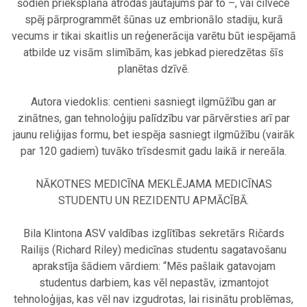
šodien priekšplānā atrodas jautājums par to –, vai cilvēce
spēj pārprogrammēt šūnas uz embrionālo stadiju, kurā
vecums ir tikai skaitlis un reģenerācija varētu būt iespējamā
atbilde uz visām slimībām, kas jebkad pieredzētas šīs
planētas dzīvē.
.
Autora viedoklis: centieni sasniegt ilgmūžību gan ar
zinātnes, gan tehnoloģiju palīdzību var pārvērsties arī par
jaunu reliģijas formu, bet iespēja sasniegt ilgmūžību (vairāk
par 120 gadiem) tuvāko trīsdesmit gadu laikā ir nereāla.
.
NĀKOTNES MEDICĪNA MEKLĒJAMA MEDICĪNAS
STUDENTU UN REZIDENTU APMĀCĪBĀ.
.
Bila Klintona ASV valdības izglītības sekretārs Ričards
Railijs (Richard Riley) medicīnas studentu sagatavošanu
aprakstīja šādiem vārdiem: “Mēs pašlaik gatavojam
studentus darbiem, kas vēl nepastāv, izmantojot
tehnoloģijas, kas vēl nav izgudrotas, lai risinātu problēmas,