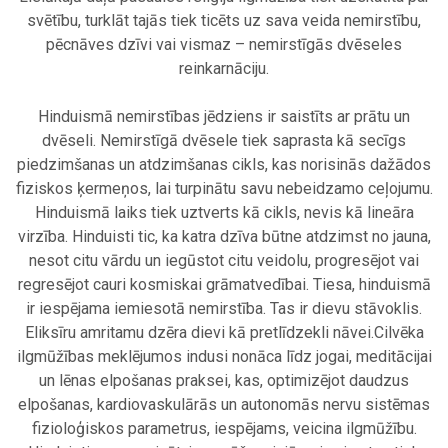
svētību, turklāt tajās tiek ticēts uz sava veida nemirstību,
pēcnāves dzīvi vai vismaz – nemirstīgās dvēseles
reinkarnāciju.
.
Hinduismā nemirstības jēdziens ir saistīts ar prātu un
dvēseli. Nemirstīgā dvēsele tiek saprasta kā secīgs
piedzimšanas un atdzimšanas cikls, kas norisinās dažādos
fiziskos ķermeņos, lai turpinātu savu nebeidzamo ceļojumu.
Hinduismā laiks tiek uztverts kā cikls, nevis kā lineāra
virzība. Hinduisti tic, ka katra dzīva būtne atdzimst no jauna,
nesot citu vārdu un iegūstot citu veidolu, progresējot vai
regresējot cauri kosmiskai grāmatvedībai. Tiesa, hinduismā
ir iespējama iemiesotā nemirstība. Tas ir dievu stāvoklis.
Eliksīru amritamu dzēra dievi kā pretlīdzekli nāvei.Cilvēka
ilgmūžības meklējumos indusi nonāca līdz jogai, meditācijai
un lēnas elpošanas praksei, kas, optimizējot daudzus
elpošanas, kardiovaskulārās un autonomās nervu sistēmas
fizioloģiskos parametrus, iespējams, veicina ilgmūžību.