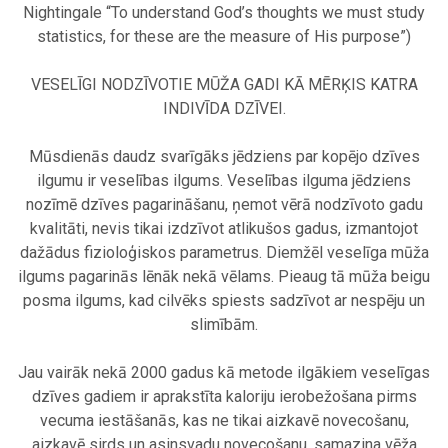
Nightingale “To understand God’s thoughts we must study
statistics, for these are the measure of His purpose”)
.
VESELĪGI NODZĪVOTIE MŪŽA GADI KĀ MĒRĶIS KATRA
INDIVĪDA DZĪVEI.
.
Mūsdienās daudz svarīgāks jēdziens par kopējo dzīves
ilgumu ir veselības ilgums. Veselības ilguma jēdziens
nozīmē dzīves pagarināšanu, ņemot vērā nodzīvoto gadu
kvalitāti, nevis tikai izdzīvot atlikušos gadus, izmantojot
dažādus fizioloģiskos parametrus. Diemžēl veselīga mūža
ilgums pagarinās lēnāk nekā vēlams. Pieaug tā mūža beigu
posma ilgums, kad cilvēks spiests sadzīvot ar nespēju un
slimībām.
.
Jau vairāk nekā 2000 gadus kā metode ilgākiem veselīgas
dzīves gadiem ir aprakstīta kaloriju ierobežošana pirms
vecuma iestāšanās, kas ne tikai aizkavē novecošanu,
aizkavē sirds un asinsvadu novecošanu, samazina vēža