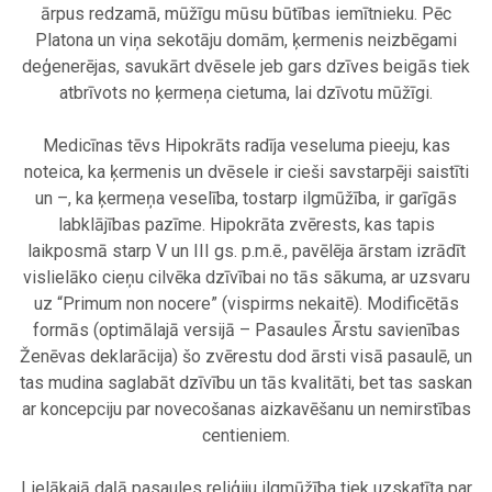
ārpus redzamā, mūžīgu mūsu būtības iemītnieku. Pēc
Platona un viņa sekotāju domām, ķermenis neizbēgami
deģenerējas, savukārt dvēsele jeb gars dzīves beigās tiek
atbrīvots no ķermeņa cietuma, lai dzīvotu mūžīgi.
.
Medicīnas tēvs Hipokrāts radīja veseluma pieeju, kas
noteica, ka ķermenis un dvēsele ir cieši savstarpēji saistīti
un –, ka ķermeņa veselība, tostarp ilgmūžība, ir garīgās
labklājības pazīme. Hipokrāta zvērests, kas tapis
laikposmā starp V un III gs. p.m.ē., pavēlēja ārstam izrādīt
vislielāko cieņu cilvēka dzīvībai no tās sākuma, ar uzsvaru
uz “Primum non nocere” (vispirms nekaitē). Modificētās
formās (optimālajā versijā – Pasaules Ārstu savienības
Ženēvas deklarācija) šo zvērestu dod ārsti visā pasaulē, un
tas mudina saglabāt dzīvību un tās kvalitāti, bet tas saskan
ar koncepciju par novecošanas aizkavēšanu un nemirstības
centieniem.
.
Lielākajā daļā pasaules reliģiju ilgmūžība tiek uzskatīta par