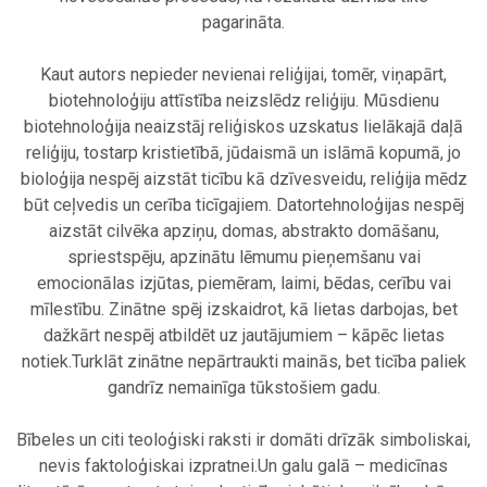
pagarināta.
.
Kaut autors nepieder nevienai reliģijai, tomēr, viņapārt,
biotehnoloģiju attīstība neizslēdz reliģiju. Mūsdienu
biotehnoloģija neaizstāj reliģiskos uzskatus lielākajā daļā
reliģiju, tostarp kristietībā, jūdaismā un islāmā kopumā, jo
bioloģija nespēj aizstāt ticību kā dzīvesveidu, reliģija mēdz
būt ceļvedis un cerība ticīgajiem. Datortehnoloģijas nespēj
aizstāt cilvēka apziņu, domas, abstrakto domāšanu,
spriestspēju, apzinātu lēmumu pieņemšanu vai
emocionālas izjūtas, piemēram, laimi, bēdas, cerību vai
mīlestību. Zinātne spēj izskaidrot, kā lietas darbojas, bet
dažkārt nespēj atbildēt uz jautājumiem – kāpēc lietas
notiek.Turklāt zinātne nepārtraukti mainās, bet ticība paliek
gandrīz nemainīga tūkstošiem gadu.
.
Bībeles un citi teoloģiski raksti ir domāti drīzāk simboliskai,
nevis faktoloģiskai izpratnei.Un galu galā – medicīnas