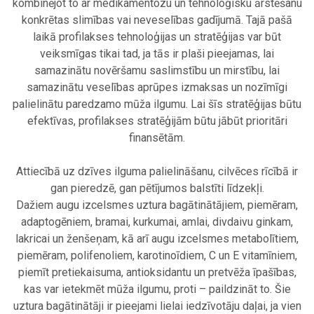
kombinējot to ar medikamentozu un tehnoloģisku ārstēšanu
konkrētas slimības vai neveselības gadījumā. Tajā pašā
laikā profilakses tehnoloģijas un stratēģijas var būt
veiksmīgas tikai tad, ja tās ir plaši pieejamas, lai
samazinātu novēršamu saslimstību un mirstību, lai
samazinātu veselības aprūpes izmaksas un nozīmīgi
palielinātu paredzamo mūža ilgumu. Lai šīs stratēģijas būtu
efektīvas, profilakses stratēģijām būtu jābūt prioritāri
finansētām.
.
Attiecībā uz dzīves ilguma palielināšanu, cilvēces rīcībā ir
gan pieredzē, gan pētījumos balstīti līdzekļi.
Dažiem augu izcelsmes uztura bagātinātājiem, piemēram,
adaptogēniem, bramai, kurkumai, amlai, divdaivu ginkam,
lakricai un ženšeņam, kā arī augu izcelsmes metabolītiem,
piemēram, polifenoliem, karotinoīdiem, C un E vitamīniem,
piemīt pretiekaisuma, antioksidantu un pretvēža īpašības,
kas var ietekmēt mūža ilgumu, proti – paildzināt to. Šie
uztura bagātinātāji ir pieejami lielai iedzīvotāju daļai, ja vien