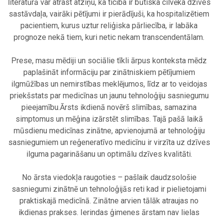
literatūrā var atrast atziņu, ka ticība ir būtiska cilvēka dzīves
sastāvdaļa, vairāki pētījumi ir pierādījuši, ka hospitalizētiem
pacientiem, kurus uztur reliģiska pārliecība, ir labāka
prognoze nekā tiem, kuri netic nekam transcendentālam.
.
Prese, masu mēdiji un sociālie tīkli ārpus konteksta mēdz
paplašināt informāciju par zinātniskiem pētījumiem
ilgmūžības un nemirstības meklējumos, līdz ar to veidojas
priekšstats par medicīnas un jaunu tehnoloģiju sasniegumu
pieejamību.Ārsts ikdienā novērš slimības, samazina
simptomus un mēģina izārstēt slimības. Tajā pašā laikā
mūsdienu medicīnas zinātne, apvienojumā ar tehnoloģiju
sasniegumiem un reģeneratīvo medicīnu ir virzīta uz dzīves
ilguma pagarināšanu un optimālu dzīves kvalitāti.
.
No ārsta viedokļa raugoties – pašlaik daudzsološie
sasniegumi zinātnē un tehnoloģijās reti kad ir pielietojami
praktiskajā medicīnā. Zinātne arvien tālāk atraujas no
ikdienas prakses. Ierindas ģimenes ārstam nav lielas