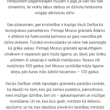
Hinduistiem pagarinātajam mūžam ir jēga, ja vien tas tiek
izmantots, lai veiktu labus darbus un dzīvotu hinduisma
reliģijai atbilstošu dzīvi.
.
Gan jūdaismam, gan kristietībai ir kopīga Vecā Derība kā
teoloģiskais pamatteksts. Pirmajā Mozus grāmatā Ādams
ir attēlots kā funkcionāla ķermeņa un gara vienotība jeb
dzīva dvēsele. Fiziskā novecošanās un nāve tiek pasniegta
kā grēka sekas. Pirmajā Mozus grāmatā aprakstītajiem
cilvēkiem ir neparasti garš mūža ilgums, un, šķiet, pēc Grēku
plūdiem šī situācija ir radikāli mainījusies. Noass vēl
nodzīvojis 950 gadus, bet Mozus uzstādīja mūža ilguma
latiņu, pēc kuras mēs šobrīd tiecamies – 120 gadus.
.
Vecās Derības vēlāk tapušajās grāmatās parādās norāde,
ka daudzi no tiem, kas guļ zemes putekļos, pamodīsies;
vieni mūžīgai dzīvībai, bet citi – apkaunojumam un mūžīgai
nicināšanai. Un tie, kas būs gudri, mirdzēs kā debess
spožums, un tie, kas daudzus pievērsīs taisnībai, mirdzēs