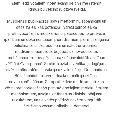
šiem iedzīvotājiem ir pietiekami liela vēlme īstenot
ilgmūžību veicinošu dzīvesveidu.
.
Mūsdienās publikācijas slavē metformīnu, rapamicīnu un
citas zāles, kas potenciāli varētu darboties kā
pretnovecošanās medikamenti, pateicoties to pretvēža
īpašībām un dokumentētiem pierādījumiem par mūža ilguma
palielināšanu. Jau esošiem un nākotnē radāmiem
medikamentiem, iedarbojoties uz novecošanās
mehānismiem, ir iespēja samazināt invaliditāti slimības
vēlīnā dzīves posmā. Sirolims uzlabo vecāka gadagājuma
cilvēku imūnsistēmas reakciju uz vakcināciju. Desatinibs un
BCL-2 inhibitora kvercetīna kombinācija iznīcina
novecojošās šūnas. Geroprotektīvie medikamenti, kas
vērsti pret novecošanās pamatā esošajiem molekulārajiem
mehānismiem, tuvojas zinātnes un klīnisko pētījumu
rezultātiem, un tie varēs palīdzēt novērst visgrūtāk
ārstējamo vecuma slimību – demenci.
.