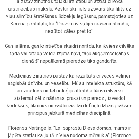
aizstāv zinātnes tālāku attīstību un atzīst cilvēka
ārstniecības mākslu. Vēsturiski liels uzsvars tika likts uz
visu slimību ārstēšanas līdzekļu iegūšanu, pamatojoties uz
Korāna postulātu, ka “Dievs nav sūtījis nevienu slimību,
nesūtot zāles pret to”.
.
Gan islāms, gan kristietība skaidri norāda, ka ikviens cilvēks
tādā vai citādā veidā izjutīs nāvi, taču augšāmcelšanās
dienā šī nepatīkamā pieredze tiks gandarīta.
.
Medicīnas zinātnes pastāv kā rezultāts cilvēces vēlmei
saglabāt dzīvību un veselību. Mūsu intelekta struktūra, kā
arī zinātnes un tehnoloģiju attīstība likusi cilvēcei
sistematizēt zināšanas, praksi un pieredzi, izveidot
kodeksus, likumus un vadlīnijas, lai definētu labas prakses
principus jebkurā medicīnas disciplīnā.
.
Florensa Naitingeila: “Lai saprastu Dieva domas, mums ir
jāpēta statistika, jo tā ir Viņa nodoma mēraukla” (Florence