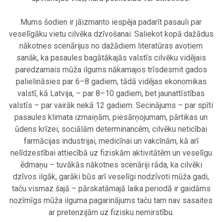
.
Mums šodien ir jāizmanto iespēja padarīt pasauli par
veselīgāku vietu cilvēka dzīvošanai. Saliekot kopā dažādus
nākotnes scenārijus no dažādiem literatūras avotiem
sanāk, ka pasaules bagātākajās valstīs cilvēku vidējais
paredzamais mūža ilgums nākamajos trīsdesmit gados
palielināsies par 6–8 gadiem, tādā vidējas ekonomikas
valstī, kā Latvija, – par 8–10 gadiem, bet jaunattīstības
valstīs – par vairāk nekā 12 gadiem. Secinājums – par spīti
pasaules klimata izmaiņām, piesārņojumam, pārtikas un
ūdens krīzei, sociālām determinancēm, cilvēku neticībai
farmācijas industrijai, medicīnai un vakcīnām, kā arī
nelīdzestībai attiecībā uz fiziskām aktivitātēm un veselīgu
ēdmaņu – tuvākās nākotnes scenāriji rāda, ka cilvēki
dzīvos ilgāk, garāki būs arī veselīgi nodzīvoti mūža gadi,
taču vismaz šajā – pārskatāmajā laika periodā ir gaidāms
nozīmīgs mūža ilguma pagarinājums taču tam nav sasaites
ar pretenzijām uz fizisku nemirstību.