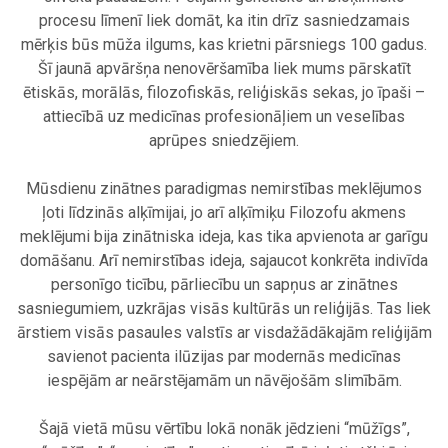
procesu līmenī liek domāt, ka itin drīz sasniedzamais
mērķis būs mūža ilgums, kas krietni pārsniegs 100 gadus.
Šī jaunā apvāršņa nenovēršamība liek mums pārskatīt
ētiskās, morālās, filozofiskās, reliģiskās sekas, jo īpaši –
attiecībā uz medicīnas profesionāļiem un veselības
aprūpes sniedzējiem.
.
Mūsdienu zinātnes paradigmas nemirstības meklējumos
ļoti līdzinās alķīmijai, jo arī alķīmiķu Filozofu akmens
meklējumi bija zinātniska ideja, kas tika apvienota ar garīgu
domāšanu. Arī nemirstības ideja, sajaucot konkrēta indivīda
personīgo ticību, pārliecību un sapņus ar zinātnes
sasniegumiem, uzkrājas visās kultūrās un reliģijās. Tas liek
ārstiem visās pasaules valstīs ar visdažādākajām reliģijām
savienot pacienta ilūzijas par modernās medicīnas
iespējām ar neārstējamām un nāvējošām slimībām.
.
Šajā vietā mūsu vērtību lokā nonāk jēdzieni “mūžīgs”,