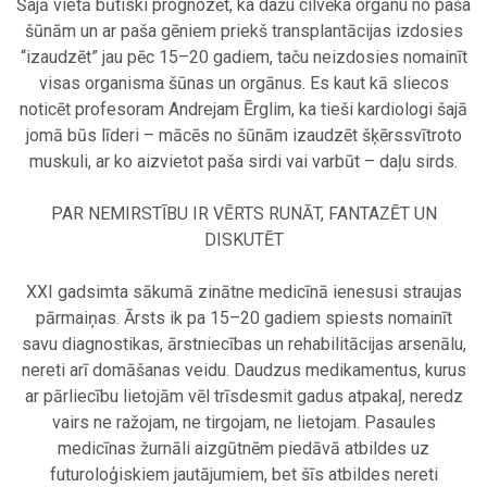
Šajā vietā būtiski prognozēt, ka dažu cilvēka orgānu no paša
šūnām un ar paša gēniem priekš transplantācijas izdosies
“izaudzēt” jau pēc 15–20 gadiem, taču neizdosies nomainīt
visas organisma šūnas un orgānus. Es kaut kā sliecos
noticēt profesoram Andrejam Ērglim, ka tieši kardiologi šajā
jomā būs līderi – mācēs no šūnām izaudzēt šķērssvītroto
muskuli, ar ko aizvietot paša sirdi vai varbūt – daļu sirds.
.
PAR NEMIRSTĪBU IR VĒRTS RUNĀT, FANTAZĒT UN
DISKUTĒT
.
XXI gadsimta sākumā zinātne medicīnā ienesusi straujas
pārmaiņas. Ārsts ik pa 15–20 gadiem spiests nomainīt
savu diagnostikas, ārstniecības un rehabilitācijas arsenālu,
nereti arī domāšanas veidu. Daudzus medikamentus, kurus
ar pārliecību lietojām vēl trīsdesmit gadus atpakaļ, neredz
vairs ne ražojam, ne tirgojam, ne lietojam. Pasaules
medicīnas žurnāli aizgūtnēm piedāvā atbildes uz
futuroloģiskiem jautājumiem, bet šīs atbildes nereti