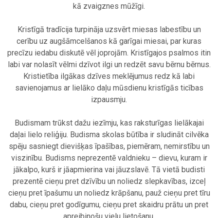
kā zvaigznes mūžīgi.
.
Kristīgā tradīcija turpināja uzsvērt miesas labestību un
cerību uz augšāmcelšanos kā garīgai miesai, par kuras
precīzu iedabu diskutē vēl joprojām. Kristīgajos psalmos itin
labi var nolasīt vēlmi dzīvot ilgi un redzēt savu bērnu bērnus.
Kristietība ilgākas dzīves meklējumus redz kā labi
savienojamus ar lielāko daļu mūsdienu kristīgās ticības
izpausmju.
.
Budismam trūkst dažu iezīmju, kas raksturīgas lielākajai
daļai lielo reliģiju. Budisma skolas būtība ir sludināt cilvēka
spēju sasniegt dievišķas īpašības, piemēram, nemirstību un
viszinību. Budisms neprezentē valdnieku – dievu, kuram ir
jākalpo, kurš ir jāapmierina vai jāuzslavē. Tā vietā budisti
prezentē cieņu pret dzīvību un noliedz slepkavības, izceļ
cieņu pret īpašumu un noliedz krāpšanu, pauž cieņu pret tīru
dabu, cieņu pret godīgumu, cieņu pret skaidru prātu un pret
apreibinošu vielu lietošanu.