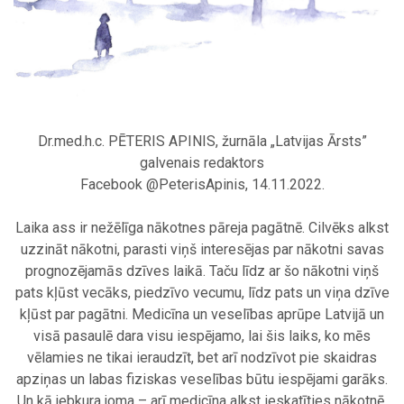
Dr.med.h.c. PĒTERIS APINIS, žurnāla „Latvijas Ārsts”
galvenais redaktors
Facebook @PeterisApinis, 14.11.2022.
.
Laika ass ir nežēlīga nākotnes pāreja pagātnē. Cilvēks alkst
uzzināt nākotni, parasti viņš interesējas par nākotni savas
prognozējamās dzīves laikā. Taču līdz ar šo nākotni viņš
pats kļūst vecāks, piedzīvo vecumu, līdz pats un viņa dzīve
kļūst par pagātni. Medicīna un veselības aprūpe Latvijā un
visā pasaulē dara visu iespējamo, lai šis laiks, ko mēs
vēlamies ne tikai ieraudzīt, bet arī nodzīvot pie skaidras
apziņas un labas fiziskas veselības būtu iespējami garāks.
Un kā jebkura joma – arī medicīna alkst ieskatīties nākotnē,