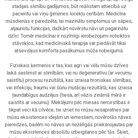
stadijas slimību gadījumos, būt reālistam attiecībā uz
pacientu vai viņu ģimenes locekļu cerībām. Medicīna
mūsdienās ir paredzēta, lai mazinātu simptomus un sāpes,
atjaunotu funkcijas, dažkārt novērstu nāvi un pagarinātu
dzīvi. Tomēr medicīnai ir nozīmīgi ierobežojumi noteiktos
stāvokļos, kad medicīniskā terapija var piedāvāt tikai
atsevišķus komforta pasākumus mūža nobeigumā.
.
Fiziskais ķermenis ir tas, kas agri vai vēlu mūsu dzīves
laikā saslimst ar slimībām, vai nu deģeneratīvu (ar vecumu
saistītu) procesu rezultātā, kas izraisa hroniskas slimības,
vai infekciju, traumu vai šūnu mutāciju rezultātā, kas izraisa
ļaundabīgus audzējus (tiesa, arī vēzis zināmā mērā ir
saistīts ar vecumu). Meklējumi pēc miesas nemirstības ir
tikpat veci kā cilvēce, tie izriet no mūsu nesapratnes par
mūsu eksistences idejām un iemesliem, novērotās nāves
pieredzes, bailēm no nāves un nežēlīgās priekšnojautas par
mūsu eksistences absolūtu izbeigšanos pēc tās. Šķiet,