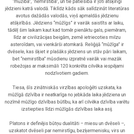
“mūžība”, “nemirstība”, un tie patiesībā ir ļoti atšķirīgi
jēdzieni katrā valodā. Tiklīdz kāds sāk salīdzināt literatūras
avotus dažādās valodās, viņš apmaldās jēdzienu
atšķirībās. Jēdziens “mūžīgs” ir vairāk saistīts ar laiku,
tādēļ šim laikam kaut kad tomēr pienāktu gals, piemēram,
līdz ar civilizācijas beigām, zemē ietriecoties milzu
asteroīdam, vai vienkārši atomkarā. Reliģijā “mūžīga” ir
dvēsele, kas šķiet ir plašāks jēdziens un stāv pāri laikam,
bet “nemirstība” mūsdienu izpratnē vairāk vai mazāk
robežojas ar maksimāli 120 konkrēta cilvēka iespējami
nodzīvotiem gadiem.
.
Tiesa, šīs zinātniskās virzības apoloģēti uzskata, ka
mūžīgā dzīvība ir neatkarīga no jebkāda laika jēdziena un
nozīmē mūžīgo dzīvības būtību, ka arī cilvēka dzīvība varētu
izstiepties līdzi mūžīgās dzīvības laika asij.
.
Platons ir definējis būtņu dualitāti – miesu un dvēseli –,
uzskatot dvēseli par nemirstīgu, bezķermenisku, virs un