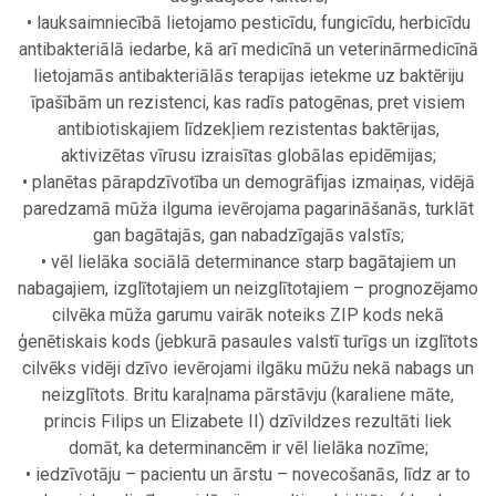
• lauksaimniecībā lietojamo pesticīdu, fungicīdu, herbicīdu
antibakteriālā iedarbe, kā arī medicīnā un veterinārmedicīnā
lietojamās antibakteriālās terapijas ietekme uz baktēriju
īpašībām un rezistenci, kas radīs patogēnas, pret visiem
antibiotiskajiem līdzekļiem rezistentas baktērijas,
aktivizētas vīrusu izraisītas globālas epidēmijas;
• planētas pārapdzīvotība un demogrāfijas izmaiņas, vidējā
paredzamā mūža ilguma ievērojama pagarināšanās, turklāt
gan bagātajās, gan nabadzīgajās valstīs;
• vēl lielāka sociālā determinance starp bagātajiem un
nabagajiem, izglītotajiem un neizglītotajiem – prognozējamo
cilvēka mūža garumu vairāk noteiks ZIP kods nekā
ģenētiskais kods (jebkurā pasaules valstī turīgs un izglītots
cilvēks vidēji dzīvo ievērojami ilgāku mūžu nekā nabags un
neizglītots. Britu karaļnama pārstāvju (karaliene māte,
princis Filips un Elizabete II) dzīvildzes rezultāti liek
domāt, ka determinancēm ir vēl lielāka nozīme;
• iedzīvotāju – pacientu un ārstu – novecošanās, līdz ar to