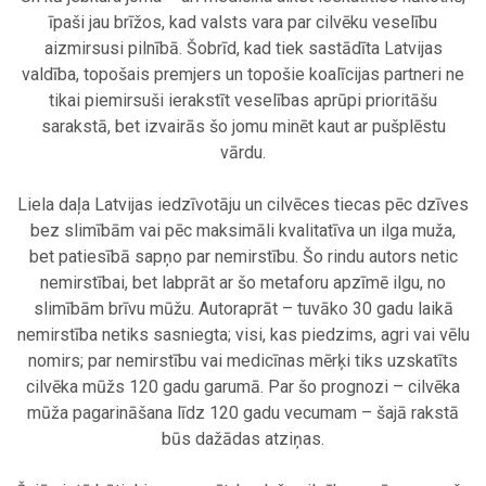
īpaši jau brīžos, kad valsts vara par cilvēku veselību
aizmirsusi pilnībā. Šobrīd, kad tiek sastādīta Latvijas
valdība, topošais premjers un topošie koalīcijas partneri ne
tikai piemirsuši ierakstīt veselības aprūpi prioritāšu
sarakstā, bet izvairās šo jomu minēt kaut ar pušplēstu
vārdu.
.
Liela daļa Latvijas iedzīvotāju un cilvēces tiecas pēc dzīves
bez slimībām vai pēc maksimāli kvalitatīva un ilga muža,
bet patiesībā sapņo par nemirstību. Šo rindu autors netic
nemirstībai, bet labprāt ar šo metaforu apzīmē ilgu, no
slimībām brīvu mūžu. Autoraprāt – tuvāko 30 gadu laikā
nemirstība netiks sasniegta; visi, kas piedzims, agri vai vēlu
nomirs; par nemirstību vai medicīnas mērķi tiks uzskatīts
cilvēka mūžs 120 gadu garumā. Par šo prognozi – cilvēka
mūža pagarināšana līdz 120 gadu vecumam – šajā rakstā
būs dažādas atziņas.
.