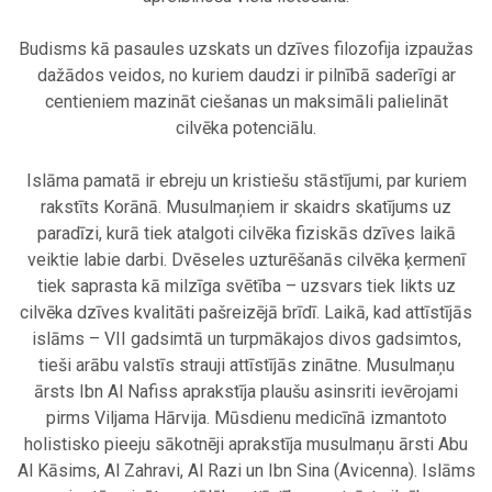
.
Budisms kā pasaules uzskats un dzīves filozofija izpaužas
dažādos veidos, no kuriem daudzi ir pilnībā saderīgi ar
centieniem mazināt ciešanas un maksimāli palielināt
cilvēka potenciālu.
.
Islāma pamatā ir ebreju un kristiešu stāstījumi, par kuriem
rakstīts Korānā. Musulmaņiem ir skaidrs skatījums uz
paradīzi, kurā tiek atalgoti cilvēka fiziskās dzīves laikā
veiktie labie darbi. Dvēseles uzturēšanās cilvēka ķermenī
tiek saprasta kā milzīga svētība – uzsvars tiek likts uz
cilvēka dzīves kvalitāti pašreizējā brīdī. Laikā, kad attīstījās
islāms – VII gadsimtā un turpmākajos divos gadsimtos,
tieši arābu valstīs strauji attīstījās zinātne. Musulmaņu
ārsts Ibn Al Nafiss aprakstīja plaušu asinsriti ievērojami
pirms Viljama Hārvija. Mūsdienu medicīnā izmantoto
holistisko pieeju sākotnēji aprakstīja musulmaņu ārsti Abu
Al Kāsims, Al Zahravi, Al Razi un Ibn Sina (Avicenna). Islāms