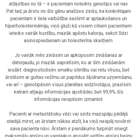
atšķirības no tā – ir pacientam noteikts genotips vai nav.
Pat tad, ja ārsts no šīs gēnu analīzes zinās, ka konkrētajam
pacientam ir liela varbūtība saslimt ar aptaukošanos un
hiperholesterinēmiju, viņš gluži kā visiem citiem pacientiem
ieteiks vairāk kustību, mazāk apēstu kaloriju, sekot līdzi
asinsspiedienam un holesterīna skaitļiem.
.
Jo vairāk mēs zināsim un apkoposim zināšanas ar
datorjaudu, jo mazāk sapratīsim, ko ar šīm zināšanām
iesākt: diagnosticēsim smalku slimību vai retu vīrusu, bet
ārstēsim ar gultas režīmu un papildus šķidruma uzņemšanu;
vai arī – genotipēsim visus planētas iedzīvotājus, prasīsim
katram atļauju informācijas apstrādei, bet 99,9% šīs
informācijas nespēsim izmantot.
.
Pacienti ar metastātisku vēzi vai sirds mazspēju pēdējā
stadijā mirst, un ārstam nākas atzīt, ka viņš nespēj novērst
sava pacienta nāvi. Ārstam ir pienākums turpināt sniegt
maksimālu aprūpi un vienlaikus apsvērt veltīgu aprūpi beigu