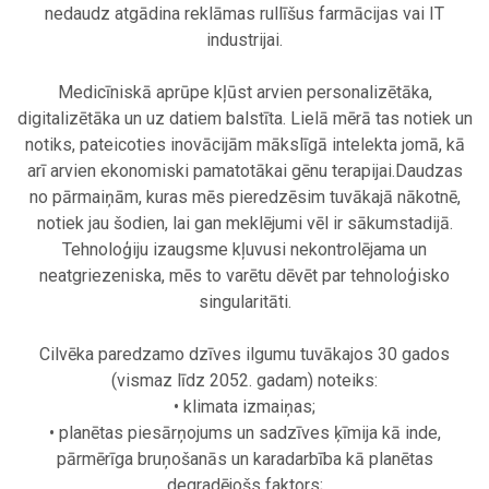
nedaudz atgādina reklāmas rullīšus farmācijas vai IT
industrijai.
.
Medicīniskā aprūpe kļūst arvien personalizētāka,
digitalizētāka un uz datiem balstīta. Lielā mērā tas notiek un
notiks, pateicoties inovācijām mākslīgā intelekta jomā, kā
arī arvien ekonomiski pamatotākai gēnu terapijai.Daudzas
no pārmaiņām, kuras mēs pieredzēsim tuvākajā nākotnē,
notiek jau šodien, lai gan meklējumi vēl ir sākumstadijā.
Tehnoloģiju izaugsme kļuvusi nekontrolējama un
neatgriezeniska, mēs to varētu dēvēt par tehnoloģisko
singularitāti.
.
Cilvēka paredzamo dzīves ilgumu tuvākajos 30 gados
(vismaz līdz 2052. gadam) noteiks:
• klimata izmaiņas;
• planētas piesārņojums un sadzīves ķīmija kā inde,
pārmērīga bruņošanās un karadarbība kā planētas
degradējošs faktors;