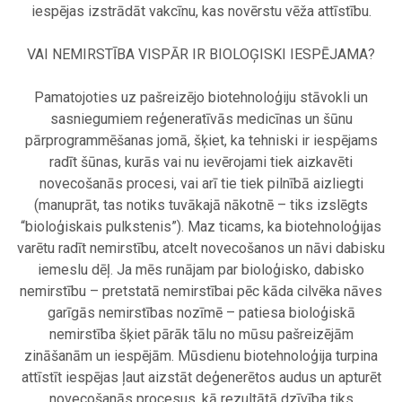
iespējas izstrādāt vakcīnu, kas novērstu vēža attīstību.
.
VAI NEMIRSTĪBA VISPĀR IR BIOLOĢISKI IESPĒJAMA?
.
Pamatojoties uz pašreizējo biotehnoloģiju stāvokli un
sasniegumiem reģeneratīvās medicīnas un šūnu
pārprogrammēšanas jomā, šķiet, ka tehniski ir iespējams
radīt šūnas, kurās vai nu ievērojami tiek aizkavēti
novecošanās procesi, vai arī tie tiek pilnībā aizliegti
(manuprāt, tas notiks tuvākajā nākotnē – tiks izslēgts
“bioloģiskais pulkstenis”). Maz ticams, ka biotehnoloģijas
varētu radīt nemirstību, atcelt novecošanos un nāvi dabisku
iemeslu dēļ. Ja mēs runājam par bioloģisko, dabisko
nemirstību – pretstatā nemirstībai pēc kāda cilvēka nāves
garīgās nemirstības nozīmē – patiesa bioloģiskā
nemirstība šķiet pārāk tālu no mūsu pašreizējām
zināšanām un iespējām. Mūsdienu biotehnoloģija turpina
attīstīt iespējas ļaut aizstāt deģenerētos audus un apturēt
novecošanās procesus, kā rezultātā dzīvība tiks