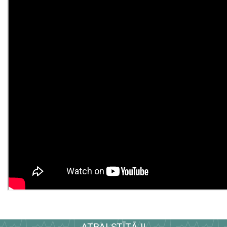
ATBALSTĪTĀJI