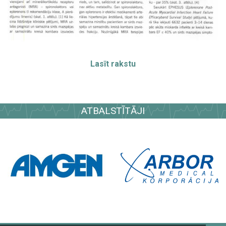
Lasīt rakstu
ATBALSTĪTĀJI