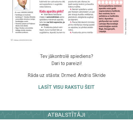
Tev jākontrolē spiediens?
Dari to pareizi!
Rāda uz stāsta: Dr.med. Andris Skride
LASĪT VISU RAKSTU ŠEIT
ATBALSTĪTĀJI