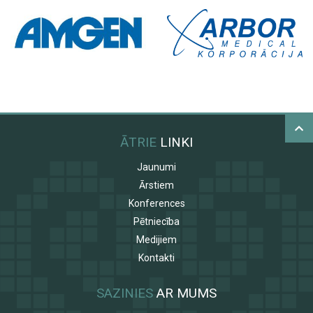
ĀTRIE
LINKI
Jaunumi
Ārstiem
Konferences
Pētniecība
Medijiem
Kontakti
SAZINIES
AR MUMS