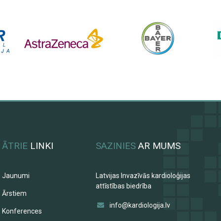
ĀTRIE
LINKI
SAZINIES
AR MUMS
Jaunumi
Latvijas Invazīvās kardioloģijas
attīstības biedrība
Ārstiem
info@kardiologija.lv
Konferences