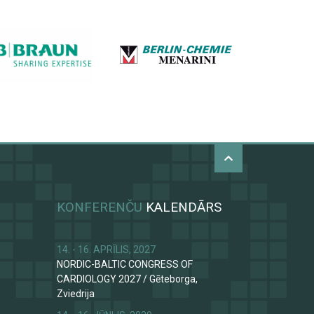
KONFERENČU
KALENDĀRS
14. - 16. APRĪLIS, 2027
NORDIC-BALTIC CONGRESS OF
CARDIOLOGY 2027
/
Gēteborga,
Zviedrija