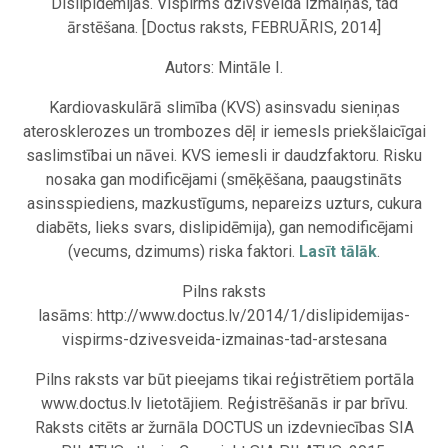
Dislipidēmijas. Vispirms dzīvsveida izmaiņas, tad
ārstēšana. [Doctus raksts, FEBRUĀRIS, 2014]
Autors: Mintāle I.
Kardiovaskulārā slimība (KVS) asinsvadu sieniņas
aterosklerozes un trombozes dēļ ir iemesls priekšlaicīgai
saslimstībai un nāvei. KVS iemesli ir daudzfaktoru. Risku
nosaka gan modificējami (smēķēšana, paaugstināts
asinsspiediens, mazkustīgums, nepareizs uzturs, cukura
diabēts, lieks svars, dislipidēmija), gan nemodificējami
(vecums, dzimums) riska faktori.
Lasīt tālāk
.
Pilns raksts
lasāms: http://www.doctus.lv/2014/1/dislipidemijas-
vispirms-dzivesveida-izmainas-tad-arstesana
Pilns raksts var būt pieejams tikai reģistrētiem portāla
www.doctus.lv lietotājiem. Reģistrēšanās ir par brīvu.
Raksts citēts ar žurnāla DOCTUS un izdevniecības SIA