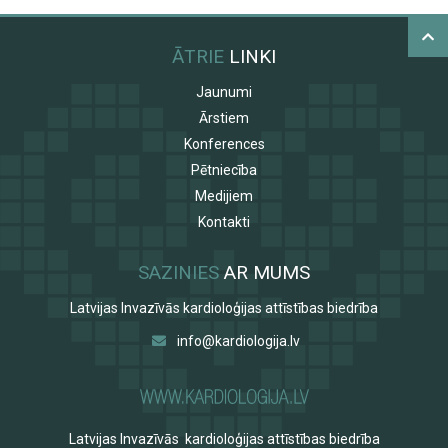
ĀTRIE
LINKI
Jaunumi
Ārstiem
Konferences
Pētniecība
Medijiem
Kontakti
SAZINIES
AR MUMS
Latvijas Invazīvās kardioloģijas attīstības biedrība
info@kardiologija.lv
Latvijas Invazīvās kardioloģijas attīstības biedrība