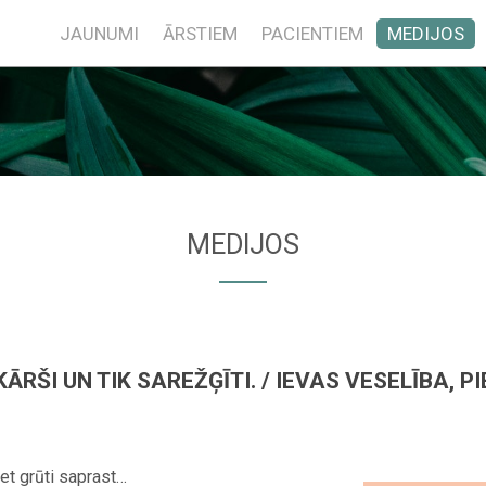
JAUNUMI
ĀRSTIEM
PACIENTIEM
MEDIJOS
MEDIJOS
ĀRŠI UN TIK SAREŽĢĪTI. / IEVAS VESELĪBA, P
bet grūti saprast…