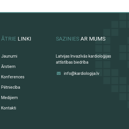
ĀTRIE
LINKI
SAZINIES
AR MUMS
Jaunumi
Latvijas Invazīvās kardioloģijas
attīstības biedrība
Ārstiem
info@kardiologija.lv
Konferences
Pētniecība
Medijiem
Kontakti