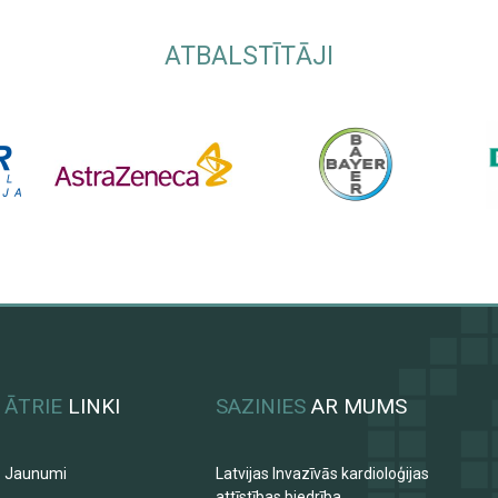
ATBALSTĪTĀJI
ĀTRIE
LINKI
SAZINIES
AR MUMS
Jaunumi
Latvijas Invazīvās kardioloģijas
attīstības biedrība