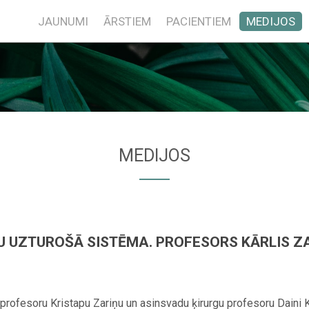
JAUNUMI
ĀRSTIEM
PACIENTIEM
MEDIJOS
MEDIJOS
U UZTUROŠĀ SISTĒMA. PROFESORS KĀRLIS Z
, profesoru Kristapu Zariņu un asinsvadu ķirurgu profesoru Daini