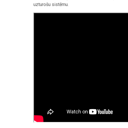
uzturošu sistēmu.