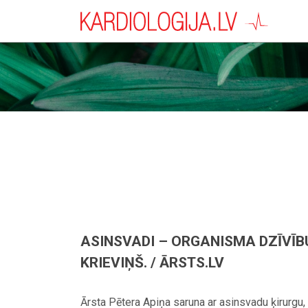
ASINSVADI – ORGANISMA DZĪVĪB
KRIEVIŅŠ. / ĀRSTS.LV
Ārsta Pētera Apiņa saruna ar asinsvadu ķirurgu