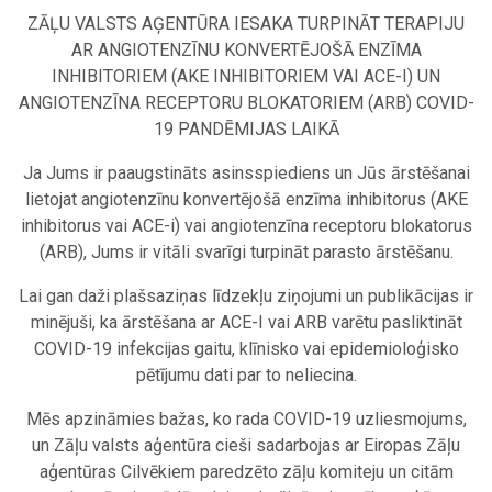
ZĀĻU VALSTS AĢENTŪRA IESAKA TURPINĀT TERAPIJU
AR ANGIOTENZĪNU KONVERTĒJOŠĀ ENZĪMA
INHIBITORIEM (AKE INHIBITORIEM VAI ACE-I) UN
ANGIOTENZĪNA RECEPTORU BLOKATORIEM (ARB) COVID-
19 PANDĒMIJAS LAIKĀ
Ja Jums ir paaugstināts asinsspiediens un Jūs ārstēšanai
lietojat angiotenzīnu konvertējošā enzīma inhibitorus (AKE
inhibitorus vai ACE-i) vai angiotenzīna receptoru blokatorus
(ARB), Jums ir vitāli svarīgi turpināt parasto ārstēšanu.
Lai gan daži plašsaziņas līdzekļu ziņojumi un publikācijas ir
minējuši, ka ārstēšana ar ACE-I vai ARB varētu pasliktināt
COVID-19 infekcijas gaitu, klīnisko vai epidemioloģisko
pētījumu dati par to neliecina.
Mēs apzināmies bažas, ko rada COVID-19 uzliesmojums,
un Zāļu valsts aģentūra cieši sadarbojas ar Eiropas Zāļu
aģentūras Cilvēkiem paredzēto zāļu komiteju un citām