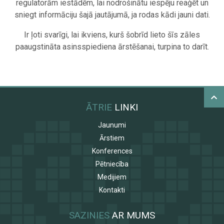
regulatorām iestādēm, lai nodrošinātu iespēju reaģēt un
sniegt informāciju šajā jautājumā, ja rodas kādi jauni dati.
Ir ļoti svarīgi, lai ikviens, kurš šobrīd lieto šīs zāles
paaugstināta asinsspiediena ārstēšanai, turpina to darīt.
ĀTRIE
LINKI
Jaunumi
Ārstiem
Konferences
Pētniecība
Medijiem
Kontakti
SAZINIES
AR MUMS