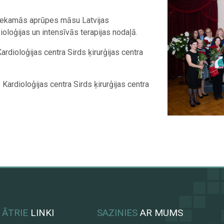
tliekamās aprūpes māsu Latvijas
ioloģijas un intensīvās terapijas nodaļā.
ardioloģijas centra Sirds ķirurģijas centra
Kardioloģijas centra Sirds ķirurģijas centra
ĀTRIE
LINKI
SAZINIES
AR MUMS