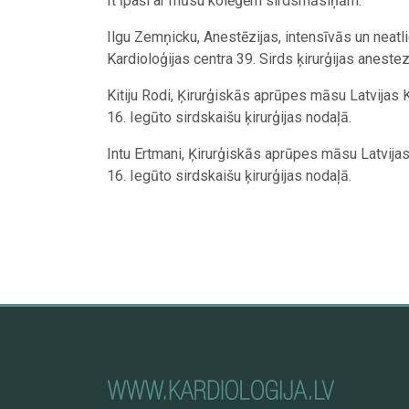
It īpaši ar mūsu kolēģēm sirdsmāsiņām:
Ilgu Zemņicku, Anestēzijas, intensīvās un nea
Kardioloģijas centra 39. Sirds ķirurģijas anestez
Kitiju Rodi, Ķirurģiskās aprūpes māsu Latvijas K
16. Iegūto sirdskaišu ķirurģijas nodaļā.
Intu Ertmani, Ķirurģiskās aprūpes māsu Latvijas 
16. Iegūto sirdskaišu ķirurģijas nodaļā.