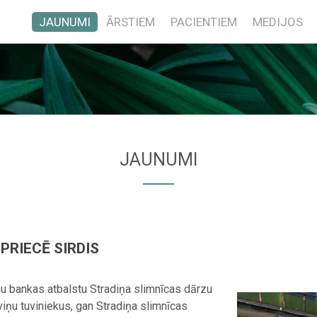
JAUNUMI
ĀRSTIEM
PACIENTIEM
MEDIJOS
JAUNUMI
PRIECĒ SIRDIS
u bankas atbalstu Stradiņa slimnīcas dārzu
iņu tuviniekus, gan Stradiņa slimnīcas