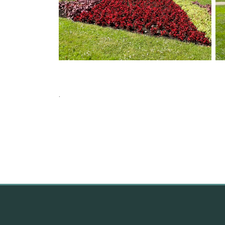
.
.
.
.