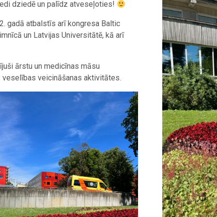
iedi dziedē un palīdz atveseļoties!
 gadā atbalstīs arī kongresa Baltic
nīcā un Latvijas Universitātē, kā arī
tījuši ārstu un medicīnas māsu
 veselības veicināšanas aktivitātes.