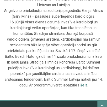
Lietuvas un Latvijas.
Ar galveno priekšlasījumu auditoriju pagodinās Garijs Minzs
(Gary Minz) – pasaules superleģenda kardioloģijā.
16. jūnijā visas dienas garumā invazīvie kardiologi un
kardioķirurgi veiks operācijas, kas tiks translētas un
komentētas Stradiņa slimnīcas Jaunajā korpusā.
Kardiologiem, ģimenes ārstiem, kardioloģijas māsām un
rezidentiem būs iespēja vērot operāciju norisi un gūt
priekšstatu par kolēģu darbu. Savukārt 17. jūnijā viesnīcā
Baltic Beach Hotel gaidāma 11 izcilu priekšlasījumu izlase.
Ik gadu jūnijā Stradiņa slimnīcā kongresā Baltic Summer
pulcējas invazīvie kardiologi un kardioķirurgi, lai dalītos
pieredzē par jaunākājām sirds un asinsvadu slimību
ārstēšanas tendencēm. Baltic Summer Latvijā notiek jau 14.
gadu. Ar programmu varat iepazīties
šeit
.