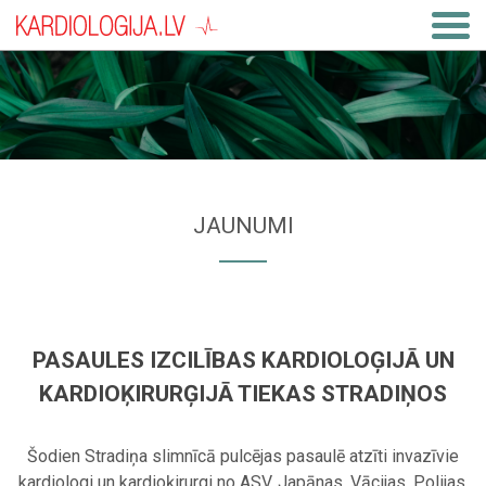
JAUNUMI
PASAULES IZCILĪBAS KARDIOLOĢIJĀ UN
KARDIOĶIRURĢIJĀ TIEKAS STRADIŅOS
Šodien Stradiņa slimnīcā pulcējas pasaulē atzīti invazīvie
kardiologi un kardioķirurgi no ASV, Japānas, Vācijas, Polijas,