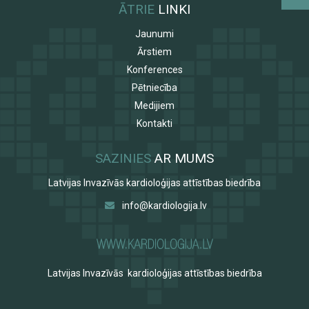
ĀTRIE
LINKI
Jaunumi
Ārstiem
Konferences
Pētniecība
Medijiem
Kontakti
SAZINIES
AR MUMS
Latvijas Invazīvās kardioloģijas attīstības biedrība
info@kardiologija.lv
Latvijas Invazīvās kardioloģijas attīstības biedrība