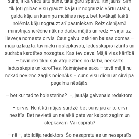
suns, it kā vācu aitu suns, tikai garu spalvu. Itin jauns. Šim
tik ļoti gribas visu grauzt, ka jau ir nograuzis vārtu stabu,
galda kāju un kaimiņa mašīnas riepu, bet tuvākajā laikā
nolēmis kāju nograuzt arī pastniekam. Reiz cienījamā
ministrijas ierēdne nāk no darba mājās un redz – viņai uz
lieveņa nomests cirvis. Caur galvu izskrien baisas domas –
māja uzlauzta, tuvinieki noslepkavoti, ledusskapis iztīrīts un
sudraba karotītes nozagtas. Kas tev deva. Mājā viss kārtībā
– tuvinieki tikai sāk atgriezties no darba, neskarts
ledusskapis un karotītes. Kaimiņiene saka – tavā mājā nu
nekad neviens zaglis neienāks – suns visu dienu ar cirvi pa
pagalmu nēsājās.
– bet kur tad te holesterīns? –, jautāja galvenais redaktors.
– cirvis. Nu it kā mājas sardzē, bet suns jau ar to cirvi
nesitīs. Bet nevietā un nelaikā pats var kalpot zaglim un
slepkavam. Vai saprati?
– nē –, atbildēja redaktors. Šo nesapratu es un nesapratīs