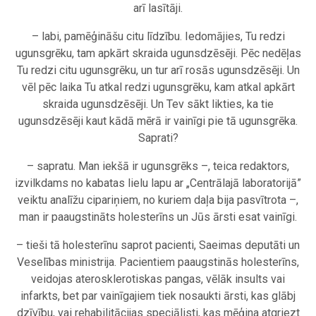
arī lasītāji.
– labi, pamēģināšu citu līdzību. Iedomājies, Tu redzi
ugunsgrēku, tam apkārt skraida ugunsdzēsēji. Pēc nedēļas
Tu redzi citu ugunsgrēku, un tur arī rosās ugunsdzēsēji. Un
vēl pēc laika Tu atkal redzi ugunsgrēku, kam atkal apkārt
skraida ugunsdzēsēji. Un Tev sākt likties, ka tie
ugunsdzēsēji kaut kādā mērā ir vainīgi pie tā ugunsgrēka.
Saprati?
– sapratu. Man iekšā ir ugunsgrēks –, teica redaktors,
izvilkdams no kabatas lielu lapu ar „Centrālajā laboratorijā”
veiktu analīžu cipariņiem, no kuriem daļa bija pasvītrota –,
man ir paaugstināts holesterīns un Jūs ārsti esat vainīgi.
– tieši tā holesterīnu saprot pacienti, Saeimas deputāti un
Veselības ministrija. Pacientiem paaugstinās holesterīns,
veidojas aterosklerotiskas pangas, vēlāk insults vai
infarkts, bet par vainīgajiem tiek nosaukti ārsti, kas glābj
dzīvību, vai rehabilitācijas speciālisti, kas mēģina atgriezt