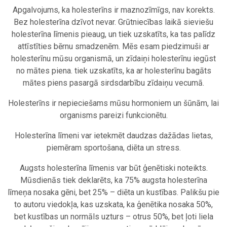
Apgalvojums, ka holesterīns ir maznozīmīgs, nav korekts.
Bez holesterīna dzīvot nevar. Grūtniecības laikā sieviešu
holesterīna līmenis pieaug, un tiek uzskatīts, ka tas palīdz
attīstīties bērnu smadzenēm. Mēs esam piedzimuši ar
holesterīnu mūsu organismā, un zīdaiņi holesterīnu iegūst
no mātes piena. tiek uzskatīts, ka ar holesterīnu bagāts
mātes piens pasargā sirdsdarbību zīdaiņu vecumā.
Holesterīns ir nepieciešams mūsu hormoniem un šūnām, lai
organisms pareizi funkcionētu.
Holesterīna līmeni var ietekmēt daudzas dažādas lietas,
piemēram sportošana, diēta un stress.
Augsts holesterīna līmenis var būt ģenētiski noteikts.
Mūsdienās tiek deklarēts, ka 75% augsta holesterīna
līmeņa nosaka gēni, bet 25% – diēta un kustības. Palikšu pie
to autoru viedokļa, kas uzskata, ka ģenētika nosaka 50%,
bet kustības un normāls uzturs – otrus 50%, bet ļoti liela