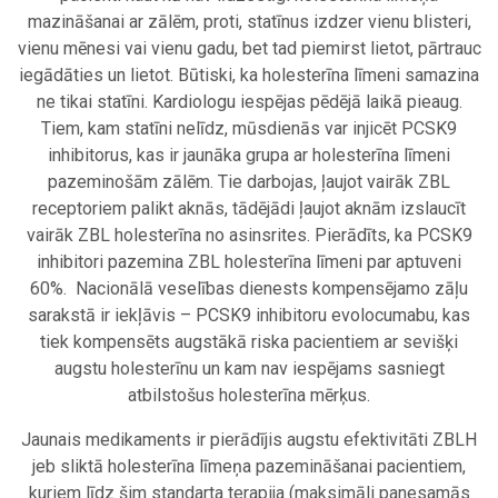
mazināšanai ar zālēm, proti, statīnus izdzer vienu blisteri,
vienu mēnesi vai vienu gadu, bet tad piemirst lietot, pārtrauc
iegādāties un lietot. Būtiski, ka holesterīna līmeni samazina
ne tikai statīni. Kardiologu iespējas pēdējā laikā pieaug.
Tiem, kam statīni nelīdz, mūsdienās var injicēt PCSK9
inhibitorus, kas ir jaunāka grupa ar holesterīna līmeni
pazeminošām zālēm. Tie darbojas, ļaujot vairāk ZBL
receptoriem palikt aknās, tādējādi ļaujot aknām izslaucīt
vairāk ZBL holesterīna no asinsrites. Pierādīts, ka PCSK9
inhibitori pazemina ZBL holesterīna līmeni par aptuveni
60%. Nacionālā veselības dienests kompensējamo zāļu
sarakstā ir iekļāvis – PCSK9 inhibitoru evolocumabu, kas
tiek kompensēts augstākā riska pacientiem ar sevišķi
augstu holesterīnu un kam nav iespējams sasniegt
atbilstošus holesterīna mērķus.
Jaunais medikaments ir pierādījis augstu efektivitāti ZBLH
jeb sliktā holesterīna līmeņa pazemināšanai pacientiem,
kuriem līdz šim standarta terapija (maksimāli panesamās