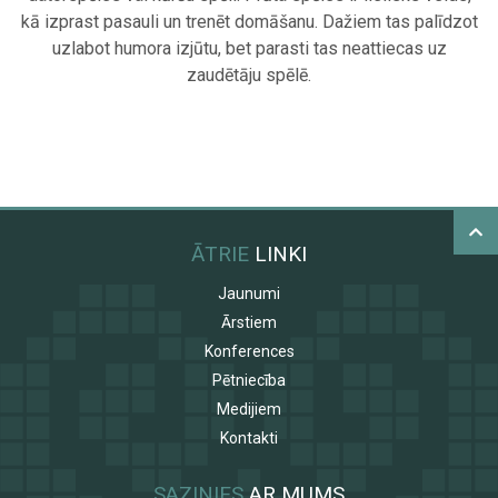
kā izprast pasauli un trenēt domāšanu. Dažiem tas palīdzot
uzlabot humora izjūtu, bet parasti tas neattiecas uz
zaudētāju spēlē.
ĀTRIE
LINKI
Jaunumi
Ārstiem
Konferences
Pētniecība
Medijiem
Kontakti
SAZINIES
AR MUMS