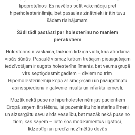
lipoproteīnos. Es nevēlos solīt vakcināciju pret
hiperholesterinēmiju, bet pasaules zinātnieki ir itin tuvu
šādam risinājumam.
Šādi tādi pastāsti par holesterīnu no maniem
pierakstiem
Holesterīns ir vaskaina, taukiem līdzīga viela, kas atrodama
visās šūnās. Pasaulē vismaz katram trešajam pieaugušajam
iedzīvotājam ir augsts holesterīna līmenis, bet veuma grupā
virs septiņdesmit gadiem – diviem no trim.
Hiperholesterinēmija kopā ar smēķēšanu un paaugstinātu
asinsspiedienu ir galvenie insulta un infarkta iemesli.
Mazāk nekā puse no hiperholesterinēmijas pacientiem
Eiropā saņem ārstēšanu, lai pazeminātu holesterīna līmeni
un aizsargātu savu sirds veselību, bet mazāk nekā puse no
tiem, kas saņem – lieto šos medikamentus ilgstoši,
līdzestīgi un precīzi nozīmētās devās