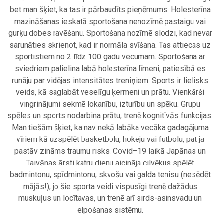
bet man šķiet, ka tas ir pārbaudīts pieņēmums. Holesterīna
mazināšanas ieskatā sportošana nenozīmē pastaigu vai
gurķu dobes ravēšanu. Sportošana nozīmē slodzi, kad nevar
sarunāties skrienot, kad ir normāla svīšana. Tas attiecas uz
sportistiem no 2 līdz 100 gadu vecumam. Sportošana ar
sviedriem palielina labā holesterīna līmeni, patiesībā es
runāju par vidējas intensitātes treniņiem. Sports ir lielisks
veids, kā saglabāt veselīgu ķermeni un prātu. Vienkārši
vingrinājumi sekmē lokanību, izturību un spēku. Grupu
spēles un sports nodarbina prātu, trenē kognitīvās funkcijas.
Man tiešām šķiet, ka nav nekā labāka vecāka gadagājuma
vīriem kā uzspēlēt basketbolu, hokeju vai futbolu, pat ja
pastāv zināms traumu risks. Covid–19 laikā Japānas un
Taivānas ārsti katru dienu aicināja cilvēkus spēlēt
badmintonu, spīdmintonu, skvošu vai galda tenisu (nesēdēt
mājās!), jo šie sporta veidi vispusīgi trenē dažādus
muskuļus un locītavas, un trenē arī sirds-asinsvadu un
elpošanas sistēmu.