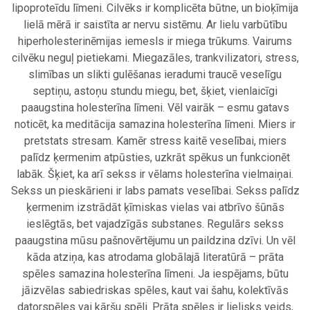
lipoproteīdu līmeni. Cilvēks ir komplicēta būtne, un bioķīmija
lielā mērā ir saistīta ar nervu sistēmu. Ar lielu varbūtību
hiperholesterinēmijas iemesls ir miega trūkums. Vairums
cilvēku neguļ pietiekami. Miegazāles, trankvilizatori, stress,
slimības un slikti gulēšanas ieradumi traucē veselīgu
septiņu, astoņu stundu miegu, bet, šķiet, vienlaicīgi
paaugstina holesterīna līmeni. Vēl vairāk – esmu gatavs
noticēt, ka meditācija samazina holesterīna līmeni. Miers ir
pretstats stresam. Kamēr stress kaitē veselībai, miers
palīdz ķermenim atpūsties, uzkrāt spēkus un funkcionēt
labāk. Šķiet, ka arī sekss ir vēlams holesterīna vielmaiņai.
Sekss un pieskārieni ir labs pamats veselībai. Sekss palīdz
ķermenim izstrādāt ķīmiskas vielas vai atbrīvo šūnās
ieslēgtās, bet vajadzīgās substanes. Regulārs sekss
paaugstina mūsu pašnovērtējumu un paildzina dzīvi. Un vēl
kāda atziņa, kas atrodama globālajā literatūrā – prāta
spēles samazina holesterīna līmeni. Ja iespējams, būtu
jāizvēlas sabiedriskas spēles, kaut vai šahu, kolektīvās
datorspēles vai kāršu spēli. Prāta spēles ir lielisks veids,