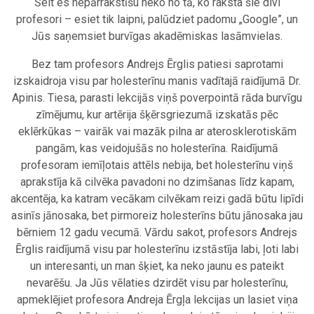
Šeit es nepārrakstīšu neko no tā, ko raksta šie divi
profesori – esiet tik laipni, palūdziet padomu „Google”, un
Jūs saņemsiet burvīgas akadēmiskas lasāmvielas.
Bez tam profesors Andrejs Ērglis patiesi saprotami
izskaidroja visu par holesterīnu manis vadītajā raidījumā Dr.
Apinis. Tiesa, parasti lekcijās viņš poverpointā rāda burvīgu
zīmējumu, kur artērija šķērsgriezumā izskatās pēc
eklērkūkas – vairāk vai mazāk pilna ar aterosklerotiskām
pangām, kas veidojušās no holesterīna. Raidījumā
profesoram iemīļotais attēls nebija, bet holesterīnu viņš
aprakstīja kā cilvēka pavadoni no dzimšanas līdz kapam,
akcentēja, ka katram vecākam cilvēkam reizi gadā būtu lipīdi
asinīs jānosaka, bet pirmoreiz holesterīns būtu jānosaka jau
bērniem 12 gadu vecumā. Vārdu sakot, profesors Andrejs
Ērglis raidījumā visu par holesterīnu izstāstīja labi, ļoti labi
un interesanti, un man šķiet, ka neko jaunu es pateikt
nevarēšu. Ja Jūs vēlaties dzirdēt visu par holesterīnu,
apmeklējiet profesora Andreja Ērgļa lekcijas un lasiet viņa