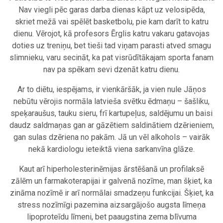
Nav viegli pēc garas darba dienas kāpt uz velosipēda,
skriet mežā vai spēlēt basketbolu, pie kam darīt to katru
dienu. Vērojot, kā profesors Ērglis katru vakaru gatavojas
doties uz treniņu, bet tieši tad viņam parasti atved smagu
slimnieku, varu secināt, ka pat visrūdītākajam sporta fanam
nav pa spēkam sevi dzenāt katru dienu.
Ar to diētu, iespējams, ir vienkāršāk, ja vien nule Jāņos
nebūtu vērojis normāla latvieša svētku ēdmaņu – šašliku,
speķaraušus, tauku sieru, frī kartupeļus, saldējumu un baisi
daudz saldmaņas gan ar gāzētiem saldinātiem dzērieniem,
gan sulas dzēriena no pakām. Jā un vēl alkohols – vairāk
nekā kardiologu ieteiktā viena sarkanvīna glāze.
Kaut arī hiperholesterinēmijas ārstēšanā un profilaksē
zālēm un farmakoterapijai ir galvenā nozīme, man šķiet, ka
zināma nozīmē ir arī normālai smadzeņu funkcijai. Šķiet, ka
stress nozīmīgi pazemina aizsargājošo augsta līmeņa
lipoproteīdu līmeni, bet paaugstina zema blīvuma