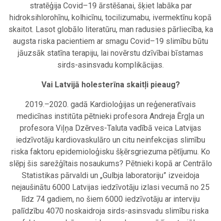
stratēģija Covid–19 ārstēšanai, šķiet labāka par
hidroksihlorohīnu, kolhicīnu, tocilizumabu, ivermektīnu kopā
skaitot. Lasot globālo literatūru, man radusies pārliecība, ka
augsta riska pacientiem ar smagu Covid–19 slimību būtu
jāuzsāk statīna terapiju, lai novērstu dzīvībai bīstamas
sirds-asinsvadu komplikācijas.
Vai Latvijā holesterīna skaitļi pieaug?
2019.–2020. gadā Kardioloģijas un reģeneratīvais
medicīnas institūta pētnieki profesora Andreja Ērgļa un
profesora Viļņa Dzērves-Taluta vadībā veica Latvijas
iedzīvotāju kardiovaskulāro un citu neinfekcijas slimību
riska faktoru epidemioloģisku šķērsgriezuma pētījumu. Ko
slēpj šis sarežģītais nosaukums? Pētnieki kopā ar Centrālo
Statistikas pārvaldi un „Gulbja laboratoriju” izveidoja
nejaušinātu 6000 Latvijas iedzīvotāju izlasi vecumā no 25
līdz 74 gadiem, no šiem 6000 iedzīvotāju ar interviju
palīdzību 4070 noskaidroja sirds-asinsvadu slimību riska