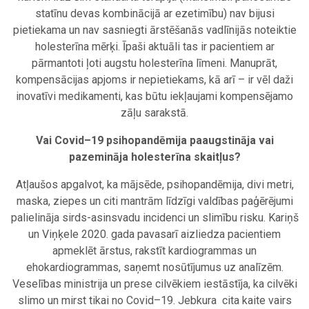
statīnu devas kombinācijā ar ezetimību) nav bijusi
pietiekama un nav sasniegti ārstēšanās vadlīnijās noteiktie
holesterīna mērķi. Īpaši aktuāli tas ir pacientiem ar
pārmantoti ļoti augstu holesterīna līmeni. Manuprāt,
kompensācijas apjoms ir nepietiekams, kā arī – ir vēl daži
inovatīvi medikamenti, kas būtu iekļaujami kompensējamo
zāļu sarakstā.
Vai Covid–19 psihopandēmija paaugstināja vai
pazemināja holesterīna skaitļus?
Atļaušos apgalvot, ka mājsēde, psihopandēmija, divi metri,
maska, ziepes un citi mantrām līdzīgi valdības paģērējumi
palielināja sirds-asinsvadu incidenci un slimību risku. Kariņš
un Viņķele 2020. gada pavasarī aizliedza pacientiem
apmeklēt ārstus, rakstīt kardiogrammas un
ehokardiogrammas, saņemt nosūtījumus uz analīzēm.
Veselības ministrija un prese cilvēkiem iestāstīja, ka cilvēki
slimo un mirst tikai no Covid–19. Jebkura cita kaite vairs