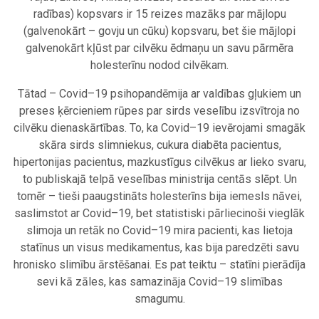
radības) kopsvars ir 15 reizes mazāks par mājlopu
(galvenokārt – govju un cūku) kopsvaru, bet šie mājlopi
galvenokārt kļūst par cilvēku ēdmaņu un savu pārmēra
holesterīnu nodod cilvēkam.
Tātad – Covid–19 psihopandēmija ar valdības gļukiem un
preses ķērcieniem rūpes par sirds veselību izsvītroja no
cilvēku dienaskārtības. To, ka Covid–19 ievērojami smagāk
skāra sirds slimniekus, cukura diabēta pacientus,
hipertonijas pacientus, mazkustīgus cilvēkus ar lieko svaru,
to publiskajā telpā veselības ministrija centās slēpt. Un
tomēr – tieši paaugstināts holesterīns bija iemesls nāvei,
saslimstot ar Covid–19, bet statistiski pārliecinoši vieglāk
slimoja un retāk no Covid–19 mira pacienti, kas lietoja
statīnus un visus medikamentus, kas bija paredzēti savu
hronisko slimību ārstēšanai. Es pat teiktu – statīni pierādīja
sevi kā zāles, kas samazināja Covid–19 slimības
smagumu.