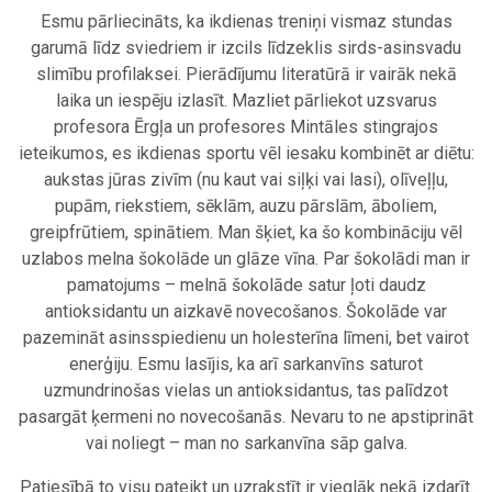
Esmu pārliecināts, ka ikdienas treniņi vismaz stundas
garumā līdz sviedriem ir izcils līdzeklis sirds-asinsvadu
slimību profilaksei. Pierādījumu literatūrā ir vairāk nekā
laika un iespēju izlasīt. Mazliet pārliekot uzsvarus
profesora Ērgļa un profesores Mintāles stingrajos
ieteikumos, es ikdienas sportu vēl iesaku kombinēt ar diētu:
aukstas jūras zivīm (nu kaut vai siļķi vai lasi), olīveļļu,
pupām, riekstiem, sēklām, auzu pārslām, āboliem,
greipfrūtiem, spinātiem. Man šķiet, ka šo kombināciju vēl
uzlabos melna šokolāde un glāze vīna. Par šokolādi man ir
pamatojums – melnā šokolāde satur ļoti daudz
antioksidantu un aizkavē novecošanos. Šokolāde var
pazemināt asinsspiedienu un holesterīna līmeni, bet vairot
enerģiju. Esmu lasījis, ka arī sarkanvīns saturot
uzmundrinošas vielas un antioksidantus, tas palīdzot
pasargāt ķermeni no novecošanās. Nevaru to ne apstiprināt
vai noliegt – man no sarkanvīna sāp galva.
Patiesībā to visu pateikt un uzrakstīt ir vieglāk nekā izdarīt.