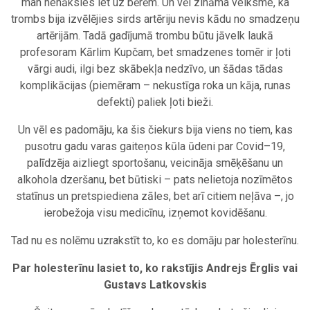
man nenāksies iet uz bērēm. Un vēl zināma veiksme, ka
trombs bija izvēlējies sirds artēriju nevis kādu no smadzeņu
artērijām. Tadā gadījumā trombu būtu jāvelk laukā
profesoram Kārlim Kupčam, bet smadzenes tomēr ir ļoti
vārgi audi, ilgi bez skābekļa nedzīvo, un šādas tādas
komplikācijas (piemēram – nekustīga roka un kāja, runas
defekti) paliek ļoti bieži.
Un vēl es padomāju, ka šis čiekurs bija viens no tiem, kas
pusotru gadu varas gaiteņos kūla ūdeni par Covid–19,
palīdzēja aizliegt sportošanu, veicināja smēķēšanu un
alkohola dzeršanu, bet būtiski – pats nelietoja nozīmētos
statīnus un pretspiediena zāles, bet arī citiem neļāva –, jo
ierobežoja visu medicīnu, izņemot kovidēšanu.
Tad nu es nolēmu uzrakstīt to, ko es domāju par holesterīnu.
Par holesterīnu lasiet to, ko rakstījis Andrejs Ērglis vai
Gustavs Latkovskis