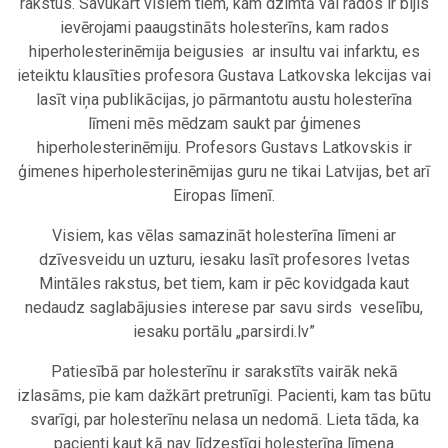
rakstus. Savukārt visiem tiem, kam dzimtā vai rados ir bijis
ievērojami paaugstināts holesterīns, kam rados
hiperholesterinēmija beigusies ar insultu vai infarktu, es
ieteiktu klausīties profesora Gustava Latkovska lekcijas vai
lasīt viņa publikācijas, jo pārmantotu austu holesterīna
līmeni mēs mēdzam saukt par ģimenes
hiperholesterinēmiju. Profesors Gustavs Latkovskis ir
ģimenes hiperholesterinēmijas guru ne tikai Latvijas, bet arī
Eiropas līmenī.
Visiem, kas vēlas samazināt holesterīna līmeni ar
dzīvesveidu un uzturu, iesaku lasīt profesores Ivetas
Mintāles rakstus, bet tiem, kam ir pēc kovidgada kaut
nedaudz saglabājusies interese par savu sirds veselību,
iesaku portālu „parsirdi.lv”
Patiesībā par holesterīnu ir sarakstīts vairāk nekā
izlasāms, pie kam dažkārt pretrunīgi. Pacienti, kam tas būtu
svarīgi, par holesterīnu nelasa un nedomā. Lieta tāda, ka
pacienti kaut kā nav līdzestīgi holesterīna līmeņa