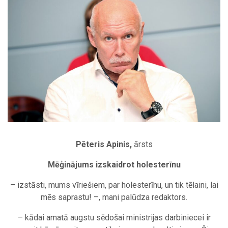
Pēteris Apinis,
ārsts
Mēģinājums izskaidrot holesterīnu
– izstāsti, mums vīriešiem, par holesterīnu, un tik tēlaini, lai
mēs saprastu! –, mani palūdza redaktors.
– kādai amatā augstu sēdošai ministrijas darbiniecei ir