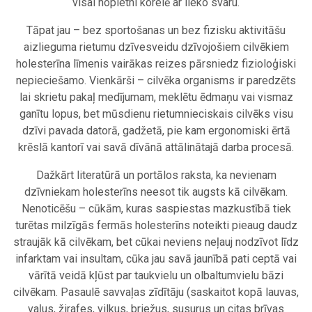
visai nopietni korelē ar lieko svaru.
Tāpat jau – bez sportošanas un bez fizisku aktivitāšu
aizlieguma rietumu dzīvesveidu dzīvojošiem cilvēkiem
holesterīna līmenis vairākas reizes pārsniedz fizioloģiski
nepieciešamo. Vienkārši – cilvēka organisms ir paredzēts
lai skrietu pakaļ medījumam, meklētu ēdmaņu vai vismaz
ganītu lopus, bet mūsdienu rietumnieciskais cilvēks visu
dzīvi pavada datorā, gadžetā, pie kam ergonomiski ērtā
krēslā kantorī vai savā dīvānā attālinātajā darba procesā.
Dažkārt literatūrā un portālos raksta, ka nevienam
dzīvniekam holesterīns neesot tik augsts kā cilvēkam.
Nenoticēšu – cūkām, kuras saspiestas mazkustībā tiek
turētas milzīgās fermās holesterīns noteikti pieaug daudz
straujāk kā cilvēkam, bet cūkai neviens neļauj nodzīvot līdz
infarktam vai insultam, cūka jau savā jaunībā pati ceptā vai
vārītā veidā kļūst par taukvielu un olbaltumvielu bāzi
cilvēkam. Pasaulē savvaļas zīdītāju (saskaitot kopā lauvas,
vaļus, žirafes, vilkus, briežus, susurus un citas brīvas