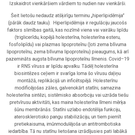
Izskaidrot vienkāršiem vārdiem to nudien nav vienkārši.
Šeit lietošu nedaudz atšķirīgu terminu „hiperlipidēmija”
(pārāk daudz tauku). Hiperlipidēmija ir regulāciju jaucošs
faktors slimības gaitā, kas nozīmē viena vai vairāku lipīdu
(triglicerīdu, kopējā holesterīna, holesterīna esteru,
fosfolipīdu) vai plazmas lipoproteīnu (ļoti zema blīvuma
lipoproteīnu, zema blīvuma lipoproteīnu) pieaugums, kā arī
pazemināts augsta blīvuma lipoproteīnu līmenis. Covid–19
ir RNS vīruss ar lipīdu apvalku. Tādēļ holesterīna
biosintēzes ceļiem ir svarīga loma šo vīrusu daļiņu
montāžā, replikācijā un inficētspējā. Holesterīnu
modificējošas zāles, galvenokārt statīni, samazina
holesterīna sintēzi, sistēmisko absorbciju vai uzrāda tiešu
pretvīrusu aktivitāti, kas maina holesterīna līmeni mērķa
šūnu membrānās. Statīni uzlabo endotēlija funkciju,
aterosklerotisko pangu stabilizāciju, un tiem piemīt
pretiekaisuma, imūnmodulējoša un antitrombotiska
iedarbība. Tā nu statīnu lietošana izrādījusies pati labākā