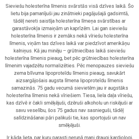
Sieviešu holesterīna līmenis svārstās visā dzīves laikā. Šo
lietu bija pamanījuši jau zinātnieki pagājušajā gadsimtā,
tādēļ nereti saistīja holesterīna līmeņa svārstības ar
garastāvokļa izmaiņām un kaprīzēm. Lai gan sieviešu
holesterīna līmenis ir zemāks nekā vīriešu holesterīna
līmenis, viņām tas dzīves laikā var piedzīvot amerikāņu
kalniņus. Kā jau minēju – grūtniecības laikā sieviešu
holesterīna līmenis pieaug, bet pēc grūtniecības holesterīna
līmenim vajadzētu normalizēties. Pēc menopauzes sieviešu
zema blīvuma lipoproteīdu līmenis pieaug, savukārt
aizsargājošais augsta līmena lipoproteīdu līmenis
samazinās. 75 gadu vecumā sievietēm jau ir augstāks
holesterīna līmenis nekā vīriešiem. Tiesa, liela daļa vīriešu,
kas dzīvē ir čakli smēķējuši, dzēruši alkoholu un riskējuši ar
savu veselību, šos 75 gadus nav sasnieguši, tādēļ
salīdzināšanai pāri palikuši tie, kas sportojuši un nav
smēķējuši.
Ir kāda lieta, par kuru parasti nerunā mani draugi kardiologi,