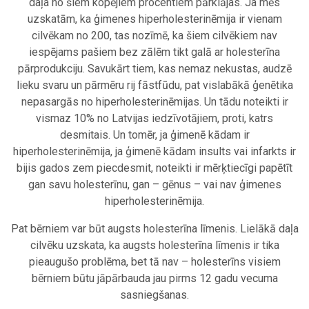
daļa no šiem kopējiem procentiem pārklājas. Ja mēs
uzskatām, ka ģimenes hiperholesterinēmija ir vienam
cilvēkam no 200, tas nozīmē, ka šiem cilvēkiem nav
iespējams pašiem bez zālēm tikt galā ar holesterīna
pārprodukciju. Savukārt tiem, kas nemaz nekustas, audzē
lieku svaru un pārmēru rij fāstfūdu, pat vislabākā ģenētika
nepasargās no hiperholesterinēmijas. Un tādu noteikti ir
vismaz 10% no Latvijas iedzīvotājiem, proti, katrs
desmitais. Un tomēr, ja ģimenē kādam ir
hiperholesterinēmija, ja ģimenē kādam insults vai infarkts ir
bijis gados zem piecdesmit, noteikti ir mērķtiecīgi papētīt
gan savu holesterīnu, gan – gēnus – vai nav ģimenes
hiperholesterinēmija.
Pat bērniem var būt augsts holesterīna līmenis. Lielākā daļa
cilvēku uzskata, ka augsts holesterīna līmenis ir tika
pieaugušo problēma, bet tā nav – holesterīns visiem
bērniem būtu jāpārbauda jau pirms 12 gadu vecuma
sasniegšanas.