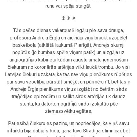
runu vai spēju staigāt.
❋ ❋ ❋
Tās pašas dienas vakarpusē iegāju pie sava drauga,
profesora Andreja Ērgļa un aicināju viņu braukt uzspēlēt
basketbolu (atklātā laukumā Pierīgā). Andrejs skumji
nopūtās (jo bumbas spēle viņam patīk) un aizgāja uz
angiogrāfijas kabinetu kādam augstu amatu ieņemošam
čiekuram no koronārās artērijas vilkt laukā trombu. Jo visi
Latvijas čiekuri uzskata, ka tas nav viņu pienākums rūpēties
par savu veselību, pārstāt smēķēt un pārmēru rīt, bet tas ir
Andreja Ērgļa pienākums viņus izglābt no četrām sirds
traģēdijas epizodēm un salikt sirds artērijās tik daudz
stentu, ka datortomogrāfijā sirds izskatās pēc
ziemassvētku eglītes.
Patiesībā čiekuru es pazinu, un nopriecājos, ka viņš savu
infarktu bija dabūjis Rīgā, gana tuvu Stradiņa slimnīcai, bet