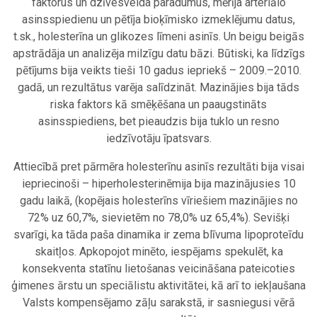
faktorus un dzīvesveida paradumus, mērīja arteriālo
asinsspiedienu un pētīja bioķīmisko izmeklējumu datus,
t.sk., holesterīna un glikozes līmeni asinīs. Un beigu beigās
apstrādāja un analizēja milzīgu datu bāzi. Būtiski, ka līdzīgs
pētījums bija veikts tieši 10 gadus iepriekš – 2009.–2010.
gadā, un rezultātus varēja salīdzināt. Mazinājies bija tāds
riska faktors kā smēķēšana un paaugstināts
asinsspiediens, bet pieaudzis bija tuklo un resno
iedzīvotāju īpatsvars.
Attiecībā pret pārmēra holesterīnu asinīs rezultāti bija visai
iepriecinoši – hiperholesterinēmija bija mazinājusies 10
gadu laikā, (kopējais holesterīns vīriešiem mazinājies no
72% uz 60,7%, sievietēm no 78,0% uz 65,4%). Sevišķi
svarīgi, ka tāda paša dinamika ir zema blīvuma lipoproteīdu
skaitļos. Apkopojot minēto, iespējams spekulēt, ka
konsekventa statīnu lietošanas veicināšana pateicoties
ģimenes ārstu un speciālistu aktivitātei, kā arī to iekļaušana
Valsts kompensējamo zāļu sarakstā, ir sasniegusi vērā