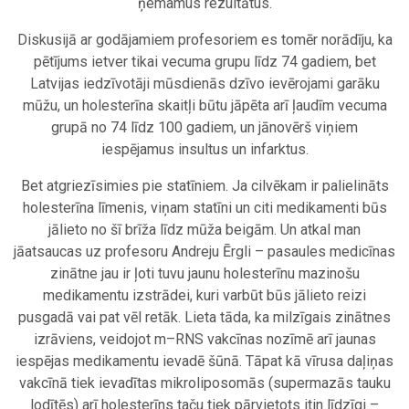
ņemamus rezultātus.
Diskusijā ar godājamiem profesoriem es tomēr norādīju, ka
pētījums ietver tikai vecuma grupu līdz 74 gadiem, bet
Latvijas iedzīvotāji mūsdienās dzīvo ievērojami garāku
mūžu, un holesterīna skaitļi būtu jāpēta arī ļaudīm vecuma
grupā no 74 līdz 100 gadiem, un jānovērš viņiem
iespējamus insultus un infarktus.
Bet atgriezīsimies pie statīniem. Ja cilvēkam ir palielināts
holesterīna līmenis, viņam statīni un citi medikamenti būs
jālieto no šī brīža līdz mūža beigām. Un atkal man
jāatsaucas uz profesoru Andreju Ērgli – pasaules medicīnas
zinātne jau ir ļoti tuvu jaunu holesterīnu mazinošu
medikamentu izstrādei, kuri varbūt būs jālieto reizi
pusgadā vai pat vēl retāk. Lieta tāda, ka milzīgais zinātnes
izrāviens, veidojot m–RNS vakcīnas nozīmē arī jaunas
iespējas medikamentu ievadē šūnā. Tāpat kā vīrusa daļiņas
vakcīnā tiek ievadītas mikroliposomās (supermazās tauku
lodītēs) arī holesterīns taču tiek pārvietots itin līdzīgi –