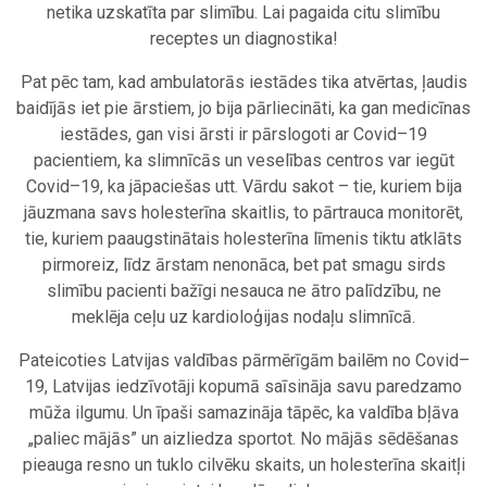
netika uzskatīta par slimību. Lai pagaida citu slimību
receptes un diagnostika!
Pat pēc tam, kad ambulatorās iestādes tika atvērtas, ļaudis
baidījās iet pie ārstiem, jo bija pārliecināti, ka gan medicīnas
iestādes, gan visi ārsti ir pārslogoti ar Covid–19
pacientiem, ka slimnīcās un veselības centros var iegūt
Covid–19, ka jāpaciešas utt. Vārdu sakot – tie, kuriem bija
jāuzmana savs holesterīna skaitlis, to pārtrauca monitorēt,
tie, kuriem paaugstinātais holesterīna līmenis tiktu atklāts
pirmoreiz, līdz ārstam nenonāca, bet pat smagu sirds
slimību pacienti bažīgi nesauca ne ātro palīdzību, ne
meklēja ceļu uz kardioloģijas nodaļu slimnīcā.
Pateicoties Latvijas valdības pārmērīgām bailēm no Covid–
19, Latvijas iedzīvotāji kopumā saīsināja savu paredzamo
mūža ilgumu. Un īpaši samazināja tāpēc, ka valdība bļāva
„paliec mājās” un aizliedza sportot. No mājās sēdēšanas
pieauga resno un tuklo cilvēku skaits, un holesterīna skaitļi