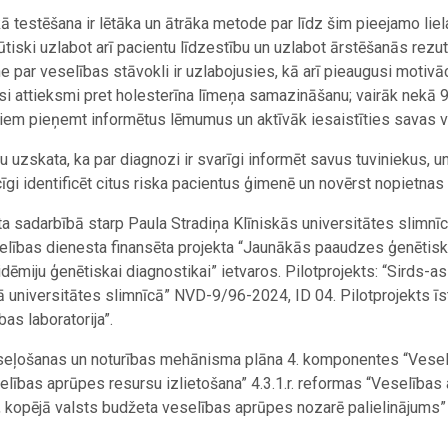
skā testēšana ir lētāka un ātrāka metode par līdz šim pieejamo l
iski uzlabot arī pacientu līdzestību un uzlabot ārstēšanās rezutā
e par veselības stāvokli ir uzlabojusies, kā arī pieaugusi motivāc
si attieksmi pret holesterīna līmeņa samazināšanu; vairāk nekā 9
tiem pieņemt informētus lēmumus un aktīvāk iesaistīties savas 
 uzskata, ka par diagnozi ir svarīgi informēt savus tuviniekus, u
cīgi identificēt citus riska pacientus ģimenē un novērst nopietna
ta sadarbībā starp Paula Stradiņa Klīniskās universitātes slimnīc
eselības dienesta finansēta projekta “Jaunākās paaudzes ģenētis
idēmiju ģenētiskai diagnostikai” ietvaros. Pilotprojekts: “Sirds-
jā universitātes slimnīcā” NVD-9/96-2024, ID 04.
Pilotprojekts ī
as laboratorija”.
eseļošanas un noturības mehānisma plāna 4. komponentes “Veselī
selības aprūpes resursu izlietošana” 4.3.1.r. reformas “Veselības 
a, kopējā valsts budžeta veselības aprūpes nozarē palielinājums