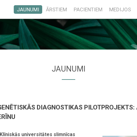
JAUNUMI
ĀRSTIEM
PACIENTIEM
MEDIJOS
JAUNUMI
ĢENĒTISKĀS DIAGNOSTIKAS PILOTPROJEKTS:
ERĪNU
Klīniskās universitātes slimnīcas