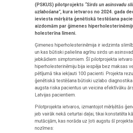
(PSKUS) pilotprojekts
“Sirds un asinsvadu sl
uzlabošana”
, kura ietvaros no 2024. gada d
ieviesta mērķēta ģenētiskā testēšana pacie
aizdomām par ģimenes hiperholesterinēmiju 
holesterīna līmeni.
Ģimenes hiperholesterinēmija ir iedzimta slimīb
un kas būtiski palielina agrīnu sirds un asinsvad
jebkādiem simptomiem. Šī pilotprojekta ietva
hiperholesterinēmiju bija iespēja bez maksas v
pētījumā tika iekļauti 100 pacienti. Projekta rezul
ģenētiskā testēšana būtiski uzlabo diagnostikas p
augsta riska pacientus un veicina efektīvāku 
Latvijas pacientiem.
Pilotprojekta ietvaros, izmantojot mērķētās ģe
jeb vairāk nekā ceturtai daļai, tikai konstatēta
mutācijām, kas norāda uz ļoti augstu šī projekta 
nozīmes: