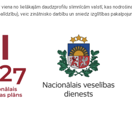
ir viena no lielākajām daudzprofilu slimnīcām valstī, kas nodroši
līdzību), veic zinātnisko darbību un sniedz izglītības pakalpoj