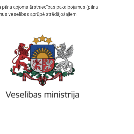
na pilna apjoma ārstniecības pakalpojumus (pilna
umus veselības aprūpē strādājošajiem.