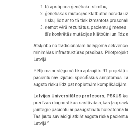
tā apstiprina ģenētisko slimību;
ģenētiskās mutācijas klātbūtne norāda uz
risku, līdz ar to tā tiek izmantota presonal
ņemot vērā rezultātus, pacientu ģimenes l
šīs konkrētās mutācijas klātbūtni un līdz ar
Atšķirībā no tradicionālām lielapjoma sekvencēš
minimālas infrastruktūras prasības. Pilotprojek
Latvijā.
Pētījuma noslēgumā tika aptaujāts 91 projektā i
pacientu nav izjutuši specifiskus simptomus. Ta
augsto risku līdz pat nopietnām komplikācijām.
Latvijas Universitātes profesors, PSKUS kar
precīzas diagnostikas sastāvdaļa, kas ļauj savl
jāintegrē pacientu ar paaugstinātu holesterīna
Tas ļautu savlaicīgi atklāt augsta riska pacien
Latvijā.”