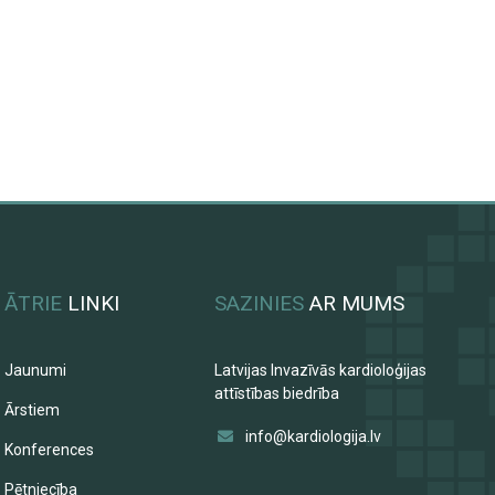
ĀTRIE
LINKI
SAZINIES
AR MUMS
Jaunumi
Latvijas Invazīvās kardioloģijas
attīstības biedrība
Ārstiem
info@kardiologija.lv
Konferences
Pētniecība