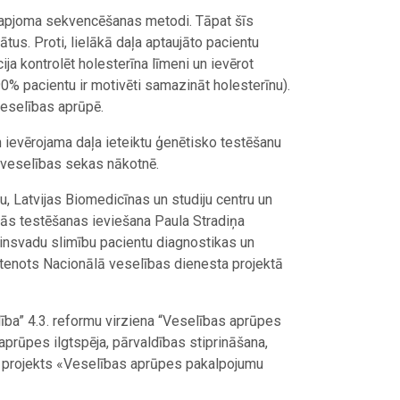
ielapjoma sekvencēšanas metodi. Tāpat šīs
tus. Proti, lielākā daļa aptaujāto pacientu
ija kontrolēt holesterīna līmeni un ievērot
0% pacientu ir motivēti samazināt holesterīnu).
veselības aprūpē.
n ievērojama daļa ieteiktu ģenētisko testēšanu
s veselības sekas nākotnē.
u, Latvijas Biomedicīnas un studiju centru un
kās testēšanas ieviešana Paula Stradiņa
asinsvadu slimību pacientu diagnostikas un
stenots Nacionālā veselības dienesta projektā
ba” 4.3. reformu virziena “Veselības aprūpes
aprūpes ilgtspēja, pārvaldības stiprināšana,
” projekts «Veselības aprūpes pakalpojumu