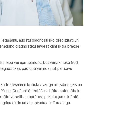
 iegūšanu, augstu diagnostisko precizitāti un
enētisko diagnostiku ieviest klīniskajā praksē
a kā labu vai apmierinošu, bet vairāk nekā 80%
iagnostikas pacienti var nezināt par savu
kā testēšana ir kritiski svarīga mūsdienīgas un
rstēšanu. Ģenētiskā testēšana būtu sistemātiski
maksāto veselības aprūpes pakalpojumu klāstā.
t agrīnu sirds un asinsvadu slimību slogu