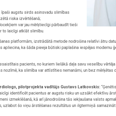
 īpaši augstu sirds asinsvadu slimības
izētā riska izvērtēšanā;
ocekļiem var jau mērķtiecīgi pārbaudīt tieši
 to laicīgi atklāt slimību.
anas platformām, izstrādātā metode nodrošina relatīvi ātru datu
ts apliecina, ka šāda pieeja būtiski paplašina iespējas modernu ģ
esaistītais pacients, no kuriem lielākā daļa savu veselību vērtēj
s nozīmē, ka slimība var attīstīties nemanāmi, un bez mērķētas d
diologs, pilotprojekta vadītājs Gustavs Latkovskis:
“Ģenētis
aicīgi identificēt pacientus ar augstu risku un uzsākt efektīvu ā
 līmeni izmeklēšanā, kā arī jānodrošina tās iekļaušana valsts ap
tus, uzlabot šo viņu ārstēšanas rezultātus un ilgtermiņā samazinā