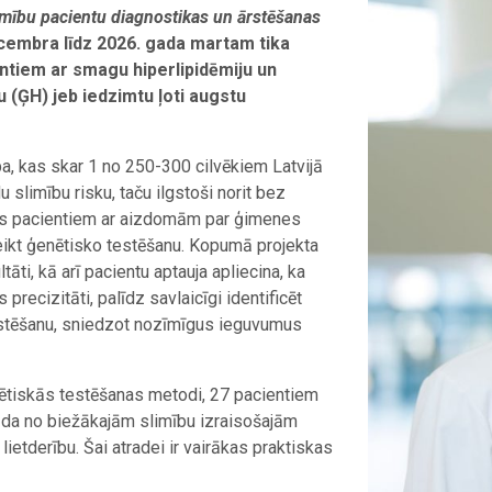
imību pacientu diagnostikas un ārstēšanas
ecembra līdz 2026. gada martam tika
ntiem ar smagu hiperlipidēmiju un
(ĢH) jeb iedzimtu ļoti augstu
a, kas skar 1 no 250-300 cilvēkiem Latvijā
u slimību risku, taču ilgstoši norit bez
ros pacientiem ar aizdomām par ģimenes
eikt ģenētisko testēšanu. Kopumā projekta
tāti, kā arī pacientu aptauja apliecina, ka
recizitāti, palīdz savlaicīgi identificēt
ārstēšanu, sniedzot nozīmīgus ieguvumus
nētiskās testēšanas metodi, 27 pacientiem
 kāda no biežākajām slimību izraisošajām
lietderību. Šai atradei ir vairākas praktiskas