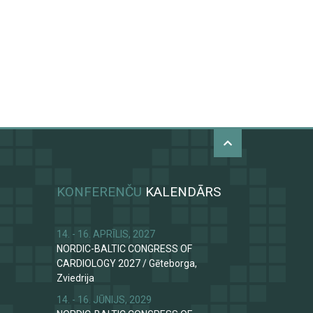
KONFERENČU
KALENDĀRS
14. - 16. APRĪLIS, 2027
NORDIC-BALTIC CONGRESS OF
CARDIOLOGY 2027
/
Gēteborga,
Zviedrija
14. - 16. JŪNIJS, 2029