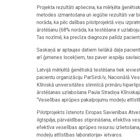
Projekta rezultāti apliecina, ka mērķēta ģenēti
metodes izmantošana un iegūtie rezultāti var būt
norāda, ka pēc dalības pilotprojektā viņu izpratn
ārstēšanu (68% norāda, ka testēšana ir uzlaboju
Tas nozīmē, ka precīza diagnoze palīdz pacien
Saskaņā ar aptaujas datiem lielākā daļa pacientu
arī ģimenes locekļiem, tas paver iespēju savlai
Latvijā mērķētā ģenētiskā testēšana tiek ievies
pacientu organizāciju ParSirdi.lv, Nacionālā V
Klīniskā universitātes slimnīcā primāru hiperlip
ārstēšanas uzlabošana Paula Stradiņa Klīniska
“Veselības aprūpes pakalpojumu modeļu attīstīb
Pilotprojekts īstenots Eiropas Savienības Atv
ilgtspēja, pārvaldības stiprināšana, efektīva ve
efektīva veselības aprūpes resursu izlietošan
modeļu attīstības laboratorija» ietvaros.