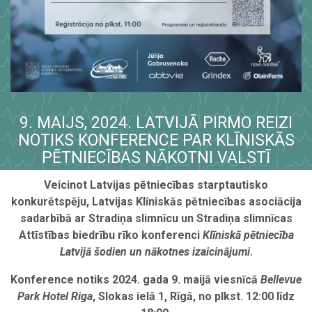
9. MAIJS, 2024. LATVIJĀ PIRMO REIZI
NOTIKS KONFERENCE PAR KLĪNISKĀS
PĒTNIECĪBAS NĀKOTNI VALSTĪ
Veicinot Latvijas pētniecības starptautisko
konkurētspēju, Latvijas Klīniskās pētniecības asociācija
sadarbībā ar Stradiņa slimnīcu un Stradiņa slimnīcas
Attīstības biedrību rīko konferenci
Klīniskā pētniecība
Latvijā šodien un nākotnes izaicinājumi
.
Konference notiks 2024. gada 9. maijā viesnīcā
Bellevue
Park Hotel Riga
, Slokas ielā 1, Rīgā, no plkst. 12:00 līdz