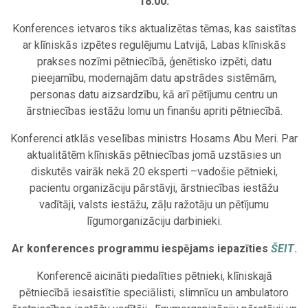
18:00.
Konferences ietvaros tiks aktualizētas tēmas, kas saistītas
ar klīniskās izpētes regulējumu Latvijā, Labas klīniskās
prakses nozīmi pētniecībā, ģenētisko izpēti, datu
pieejamību, modernajām datu apstrādes sistēmām,
personas datu aizsardzību, kā arī pētījumu centru un
ārstniecības iestāžu lomu un finanšu apriti pētniecībā.
Konferenci atklās veselības ministrs Hosams Abu Meri. Par
aktualitātēm klīniskās pētniecības jomā uzstāsies un
diskutēs vairāk nekā 20 eksperti –vadošie pētnieki,
pacientu organizāciju pārstāvji, ārstniecības iestāžu
vadītāji, valsts iestāžu, zāļu ražotāju un pētījumu
līgumorganizāciju darbinieki.
Ar konferences programmu iespējams iepazīties
ŠEIT
.
Konferencē aicināti piedalīties pētnieki, klīniskajā
pētniecībā iesaistītie speciālisti, slimnīcu un ambulatoro