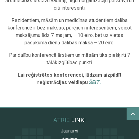
ārstniecības iestāžu vadītāji, līgumorganizāciju pārstāvji un
citi interesenti.
Rezidentiem, māsām un medicīnas studentiem dalība
konferencē ir bez maksas; pārējiem interesentiem, veicot
maksājumu līdz 7. maijam, – 10 eiro, bet uz vietas
pasākuma dienā dalības maksa – 20 eiro.
Par dalību konferencē ārstiem un māsām tiks piešķirti 7
tālākizglītības punkti.
Lai reģistrētos konferencei, lūdzam aizpildīt
reģistrācijas veidlapu
ŠEIT
.
ĀTRIE
LINKI
Jaunumi
Ārstiem