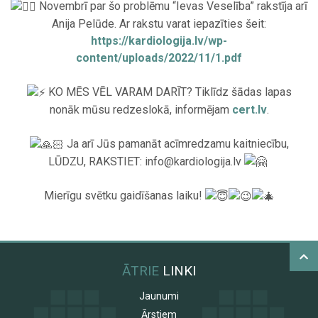
Novembrī par šo problēmu “Ievas Veselība” rakstīja arī
Anija Pelūde. Ar rakstu varat iepazīties šeit:
https://kardiologija.lv/wp-
content/uploads/2022/11/1.pdf
.
KO MĒS VĒL VARAM DARĪT? Tiklīdz šādas lapas
nonāk mūsu redzeslokā, informējam
cert.lv
.
.
Ja arī Jūs pamanāt acīmredzamu kaitniecību,
LŪDZU, RAKSTIET: info@kardiologija.lv
.
Mierīgu svētku gaidīšanas laiku!
ĀTRIE
LINKI
Jaunumi
Ārstiem