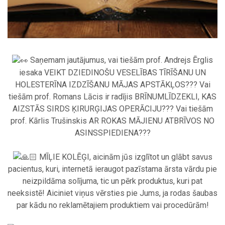
Saņemam jautājumus, vai tiešām prof. Andrejs Ērglis
iesaka VEIKT DZIEDINOŠU VESELĪBAS TĪRĪŠANU UN
HOLESTERĪNA IZDZĪŠANU MĀJAS APSTĀKĻOS??? Vai
tiešām prof. Romans Lācis ir radījis BRĪNUMLĪDZEKLI, KAS
AIZSTĀS SIRDS ĶIRURĢIJAS OPERĀCIJU??? Vai tiešām
prof. Kārlis Trušinskis AR ROKAS MĀJIENU ATBRĪVOS NO
ASINSSPIEDIENA???
.
MĪĻIE KOLĒĢI, aicinām jūs izglītot un glābt savus
pacientus, kuri, internetā ieraugot pazīstama ārsta vārdu pie
neizpildāma solījuma, tic un pērk produktus, kuri pat
neeksistē! Aiciniet viņus vērsties pie Jums, ja rodas šaubas
par kādu no reklamētajiem produktiem vai procedūrām!
.