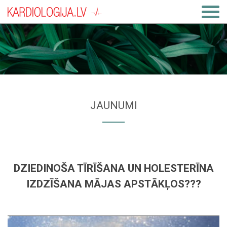
JAUNUMI
DZIEDINOŠA TĪRĪŠANA UN HOLESTERĪNA
IZDZĪŠANA MĀJAS APSTĀKĻOS???