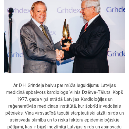
Ar D.H. Grindeļa balvu par mūža ieguldījumu Latvijas
medicīnā apbalvots kardiologs Vilnis Dzērve-Tāluts. Kopš
1977. gada viņš strādā Latvijas Kardioloģijas un
reģeneratīvās medicīnas institūtā, kur šobrīd ir vadošais
pētnieks. Viņa virsvadībā tapuši starptautiski atzīti sirds un
asinsvadu slimību un to riska faktoru epidemioloģiskie
pētījumi, kas ir bijuši nozīmīgi Latvijas sirds un asinsvadu