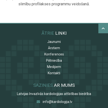
slimību profilakses programmu veidošanā.
ĀTRIE
LINKI
Jaunumi
Ārstiem
Konferences
Pētniecība
Medijiem
Kontakti
SAZINIES
AR MUMS
Latvijas Invazīvās kardioloģijas attīstības biedrība
info@kardiologija.lv