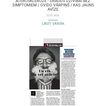
ATEROSKLEROZE - DRAUDS DZĪVĪBAI BEZ
SIMPTOMIEM / GVIDO VĀRPIŅŠ / KAS JAUNS
AVĪZE
02.07.2026.
LASĪT VAIRĀK