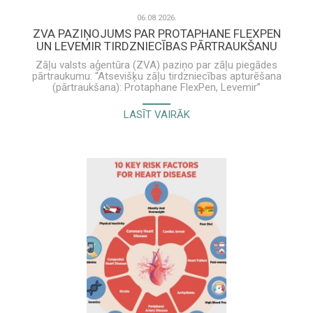
06.08.2026.
ZVA PAZIŅOJUMS PAR PROTAPHANE FLEXPEN
UN LEVEMIR TIRDZNIECĪBAS PĀRTRAUKŠANU
Zāļu valsts aģentūra (ZVA) paziņo par zāļu piegādes
pārtraukumu: “Atsevišķu zāļu tirdzniecības apturēšana
(pārtraukšana): Protaphane FlexPen, Levemir”
Novo Nordisk Latvia SIA informācija veselības aprūpes
LASĪT VAIRĀK
speciālistam par Levemir un Protaphane FlexPen ir
pieejama šeit.